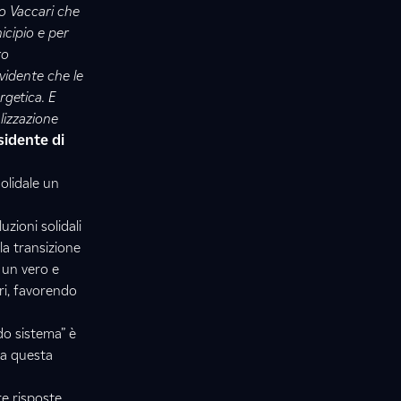
to Vaccari che
icipio e per
ro
vidente che le
getica. E
lizzazione
sidente di
olidale un
zioni solidali
a transizione
 un vero e
ri, favorendo
do sistema” è
ta questa
re risposte