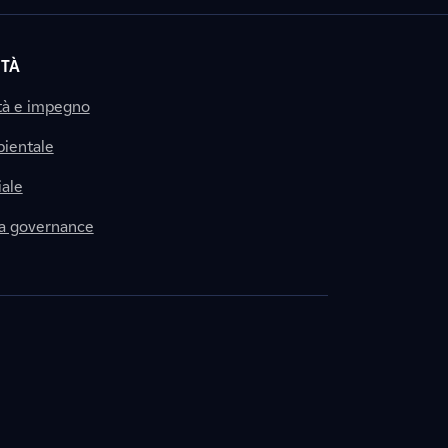
ITÀ
tà e impegno
ientale
ale
la governance