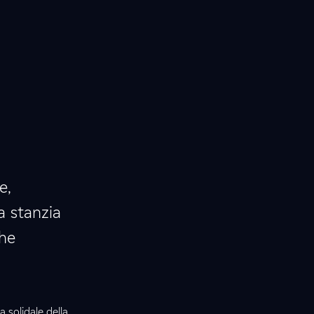
e,
a stanzia
che
solidale della