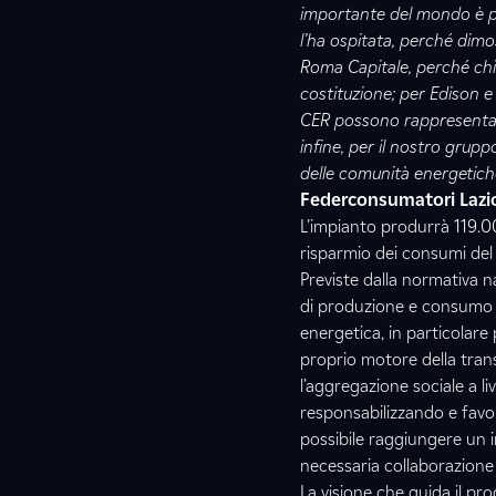
importante del mondo è poss
l’ha ospitata, perché dimo
Roma Capitale, perché chia
costituzione; per Edison e
CER possono rappresentare
infine, per il nostro grup
delle comunità energetich
Federconsumatori Lazi
L’impianto produrrà 119.0
risparmio dei consumi de
Previste dalla normativa n
di produzione e consumo e
energetica, in particolare
proprio motore della trans
l’aggregazione sociale a liv
responsabilizzando e favo
possibile raggiungere un i
necessaria collaborazione 
La visione che guida il pro