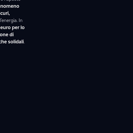
fenomeno
curi,
’energia. In
 euro per lo
ione di
he solidali
.