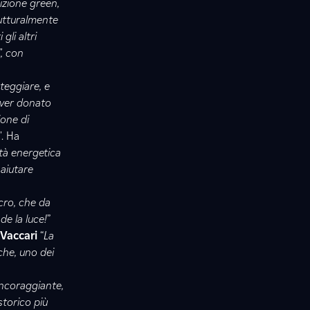
izione green,
rutturalmente
gli altri
, con
teggiare, e
aver donato
ione di
". Ha
tà energetica
 aiutare
cro, che da
de la luce!
”
 Vaccari
“
La
che, uno dei
incoraggiante,
torico più