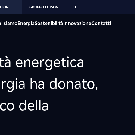
ITORI
GRUPPO EDISON
IT
i siamo
Energia
Sostenibilità
Innovazione
Contatti
tà energetica
ergia ha donato,
co della