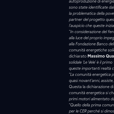
autoproduzione di energia 
sono state identificate da
la problematica della pover
partner del progetto quest
l’auspicio che queste iniz
"
In considerazione del fen
alla luce del proprio imp
alla Fondazione Banco dell'
comunità energetiche soli
dichiarato
Massimo Quagl
solidale ‘Le Vele’ è il pri
queste importanti realtà c
“
La comunità energetica p
quasi novant’anni, assiste
Questa la dichiarazione d
comunità energetica si chia
primi motori alimentato da
“
Quello della prima comuni
per le CER perché si dimo