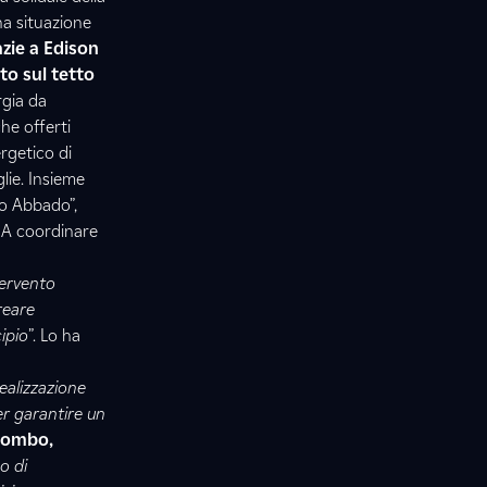
na situazione
zie a Edison
to sul tetto
rgia da
he offerti
rgetico di
lie. Insieme
io Abbado”,
”. A coordinare
tervento
reare
ipio
”. Lo ha
ealizzazione
er garantire un
lombo,
o di