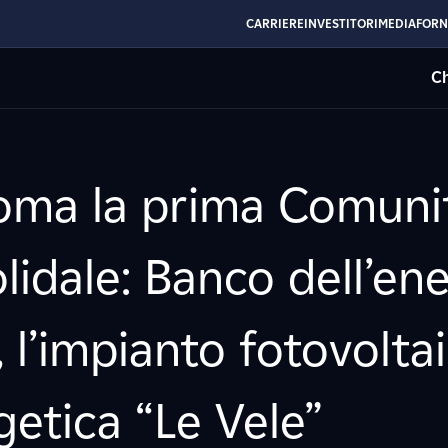
CARRIERE
INVESTITORI
MEDIA
FORN
Ch
oma la prima Comuni
olidale: Banco dell’en
 l’impianto fotovoltai
etica “Le Vele”