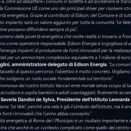
e, oltre ad abbattere i consumi in bolletta e ad accelerare la trans
lla Commissione UE come uno dei principali driver per risolvere st
tà energetica. Grazie al contributo di Edison, del Comune e di tutti 
o impianto sarà un valore aggiunto per tutta la comunità “Le Vele”
iative possano diffondersi sempre di più
”.
omeno della povertà energetica che molte realtà si trovano a fron
egno come operatore responsabile, Edison Energia è orgogliosa di 
energia impianti di produzione da fonti rinnovabili per la realizzaz
dali per un ammontare complessivo equivalente a 1 milione di euro
ini, amministratore delegato di Edison Energia
. “
La comuni
mo tassello di questo percorso: l’obiettivo è molto concreto. Vogliamo
he svolgono un ruolo sociale fondamentale sul territorio
”.
romossa dal nostro Istituto Vaccari ente morale senza scopo di lu
, accudisce e ospita bambini e adulti svantaggiati, finalmente accen
i
Saveria Dandini de Sylva, Presidente dell’Istituto Leonarda
ma “Le Vele”, perché una vela è già il simbolo dell’istituto, ma è an
 fonti rinnovabili che l’uomo abbia concepito.
”
tà energetica di Roma del I Municipio è un risultato importante e 
stra che anche in un contesto complicato come quello del centro s