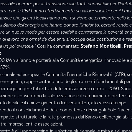
ibile operare per la transizione alle fonti rinnovabili; per l’Istitu
stra che le CER hanno effettivamente un valore sociale; per il I mun
risce che gli enti locali hanno una funzione determinante nella lo
 il Banco dell’energia che hanno donato l’impianto, perché rende e
 un nuovo modo per essere solidali e contrastare la povertà ener
po di lavoro che ormai da due anni si occupa della costituzione e rea
e un po' ovunque.
” Così ha commentato
Stefano Monticelli, Pre
o
.
00 kWh all’anno e porterà alla Comunità energetica rinnovabile e s
l 57%.
azionale ed europea, le Comunità Energetiche Rinnovabili (CER), solu
nergetico, rappresentano uno degli strumenti fondamentali per l
 per raggiungere l’obiettivo delle emissioni zero entro il 2050. Sono
izione e consentono la valorizzazione e il cambiamento dei territo
ello locale e il coinvolgimento di diversi attori, allo stesso tempo
rendo il consolidamento delle competenze dei singoli. Solo “facen
mpatto strutturale, e la rete promossa dal Banco dell’energia abili
tra imprese, enti e associazioni.
getto è di lungo termine, in un’ottica pluriennale, e mira a sviluppa