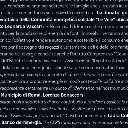
- la Fondazione nata per sostenere le famiglie che si trovano in u
 e sociale con un focus sulla povertà energetica –
ha donato, gra
ovoltaico della Comunità energetica solidale “Le Vele” ubica
to Leonarda Vaccari
nel Municipio 1 di Roma e che produrrà ene
ianto per la produzione di energia da fonti rinnovabili, verranno anc
nico: l’obiettivo è rendere autonomo e sostenibile il consumo ene
nte per il sostegno dei ragazzi diversamente abili e delle loro famig
ficeranno dell’energia condivisa anche l’Istituto Comprensivo “Claud
 dell’Istituto Leonarda Vaccari” e l'Associazione “Il vento sulla vela
o della Comunità energetica solidale sarà Federconsumatori Lazio.
rappresenta un esempio concreto di come si fanno le cose. E’ un in
rte servirà a produrre energia in modo sostenibile, dall’altra a c
 rappresenta certamente un punto di riferimento nel nostro munic
I Municipio di Roma, Lorenza Bonaccorsi
.
iamo molto soddisfatti di aver contribuito a rendere possibile la r
etica rinnovabile e solidale a Roma, un ulteriore passo in avanti p
iù inclusivo e alla portata di tutti.
” Così ha commentato
Laura Co
 Banco dell’energia.
“
Le CERS rappresentano un esempio virtuos