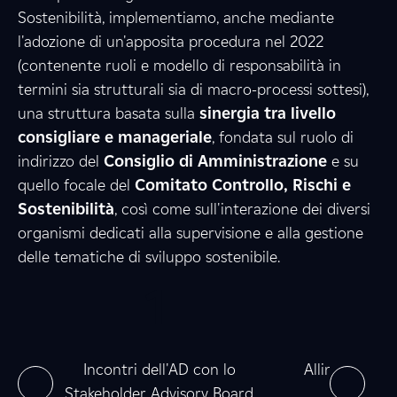
Sostenibilità, implementiamo, anche mediante
l'adozione di un'apposita procedura nel 2022
3
8
(contenente ruoli e modello di responsabilità in
termini sia strutturali sia di macro-processi sottesi),
una struttura basata sulla
sinergia tra livello
consigliare e manageriale
6
, fondata sul ruolo di
8
indirizzo del
Consiglio di Amministrazione
e su
quello focale del
Comitato Controllo, Rischi e
Sostenibilità
, così come sull'interazione dei diversi
8
1
organismi dedicati alla supervisione e alla gestione
delle tematiche di sviluppo sostenibile.
0
1
0
6
e
0
0
ne
Incontri dell'AD con lo
Allineamento
Stakeholder Advisory Board
nel 2025