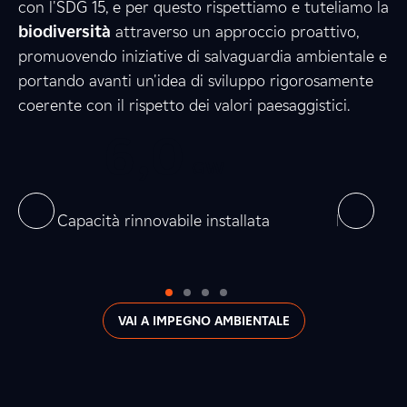
2
7
6
con l'SDG 15, e per questo rispettiamo e tuteliamo la
biodiversità
attraverso un approccio proattivo,
promuovendo iniziative di salvaguardia ambientale e
5
2
2
portando avanti un'idea di sviluppo rigorosamente
coerente con il rispetto dei valori paesaggistici.
0
6
,
0
0
0
5
,
GW
0
0
on
Capacità rinnovabile installata
Produzion
VAI A IMPEGNO AMBIENTALE