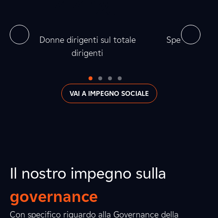
0
4
0
4
%
0
4
0
6
0
la
Donne dirigenti sul totale
Spesa verso fo
dirigenti
0
VAI A IMPEGNO SOCIALE
Il nostro impegno sulla
governance
Con specifico riguardo alla Governance della