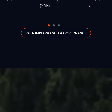
(SAB)
accumulata t
2
VAI A IMPEGNO SULLA GOVERNANCE