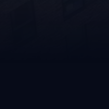
Siamo fortem
clienti servi