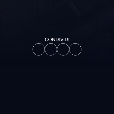
CONDIVIDI
ente impegnati a offrire 
zi a valore aggiunto che 