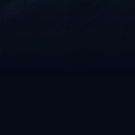
ai nostri
promuovono