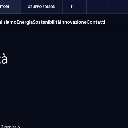
ITORI
GRUPPO EDISON
IT
i siamo
Energia
Sostenibilità
Innovazione
Contatti
tà
e 9 gennaio