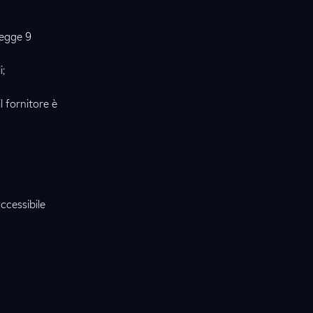
legge 9
i;
 fornitore è
ccessibile