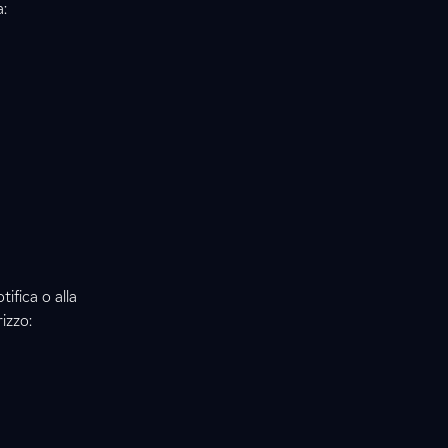
a:
ifica o alla
izzo: