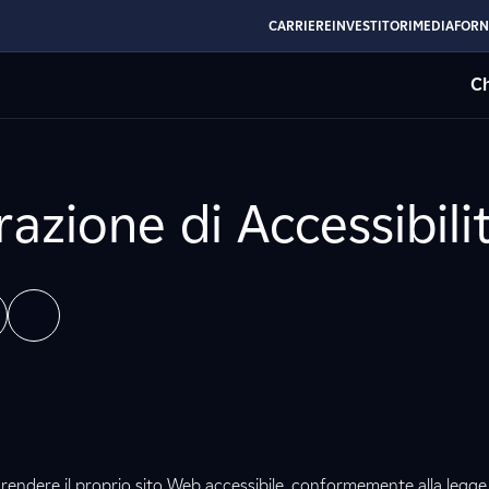
CARRIERE
INVESTITORI
MEDIA
FORN
Ch
razione di Accessibili
 rendere il proprio sito Web accessibile, conformemente alla legg