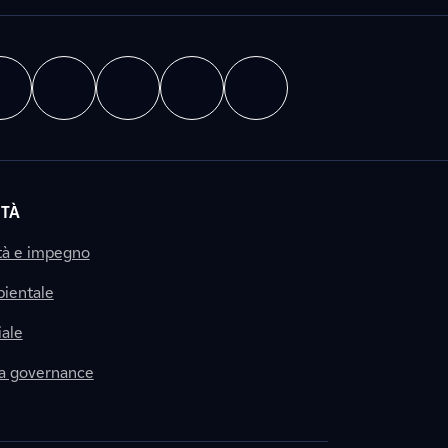
ITÀ
tà e impegno
ientale
ale
la governance