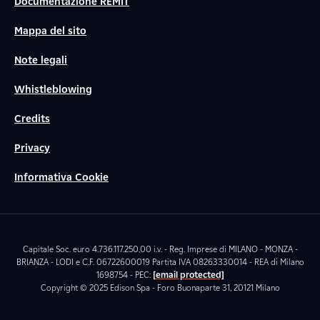
Documentazione REMIT
Mappa del sito
Note legali
Whistleblowing
Credits
Privacy
Informativa Cookie
Capitale Soc. euro 4.736.117.250,00 i.v. - Reg. Imprese di MILANO - MONZA -
BRIANZA - LODI e C.F. 06722600019 Partita IVA 08263330014 - REA di Milano
1698754 - PEC:
[email protected]
Copyright © 2025 Edison Spa - Foro Buonaparte 31, 20121 Milano