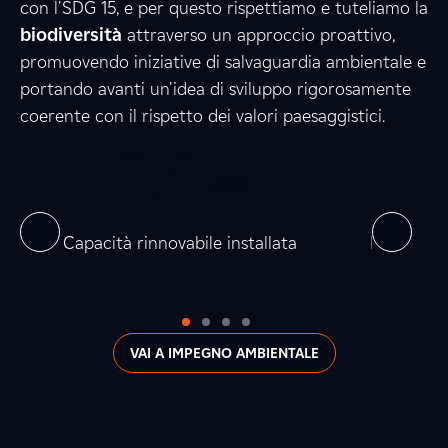
6
7
2
con l'SDG 15, e per questo rispettiamo e tuteliamo la
biodiversità
attraverso un approccio proattivo,
promuovendo iniziative di salvaguardia ambientale e
1
6
4
portando avanti un'idea di sviluppo rigorosamente
coerente con il rispetto dei valori paesaggistici.
0
6
,
0
0
0
5
,
GW
0
0
on
Capacità rinnovabile installata
Produzion
VAI A IMPEGNO AMBIENTALE