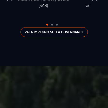
(SAB)
accumulata t
2
VAI A IMPEGNO SULLA GOVERNANCE