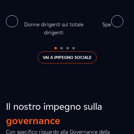
0
3
0
2
%
0
0
0
0
0
la
Donne dirigenti sul totale
Spesa verso fo
dirigenti
0
VAI A IMPEGNO SOCIALE
Il nostro impegno sulla
governance
Con specifico riguardo alla Governance della