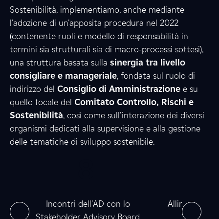
Sostenibilità, implementiamo, anche mediante
l'adozione di un'apposita procedura nel 2022
3
8
(contenente ruoli e modello di responsabilità in
termini sia strutturali sia di macro-processi sottesi),
una struttura basata sulla
sinergia tra livello
consigliare e manageriale
6
, fondata sul ruolo di
2
indirizzo del
Consiglio di Amministrazione
e su
quello focale del
Comitato Controllo, Rischi e
Sostenibilità
, così come sull'interazione dei diversi
4
5
organismi dedicati alla supervisione e alla gestione
delle tematiche di sviluppo sostenibile.
0
8
0
6
e
0
0
ne
Incontri dell'AD con lo
Allineamento
Stakeholder Advisory Board
nel 2025