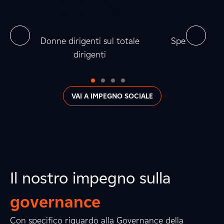
0
6
0
6
%
0
5
0
5
0
la
Donne dirigenti sul totale
Spesa verso fo
dirigenti
0
VAI A IMPEGNO SOCIALE
Il nostro impegno sulla
governance
Con specifico riguardo alla Governance della