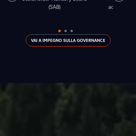
(SAB)
accumulata t
2
VAI A IMPEGNO SULLA GOVERNANCE