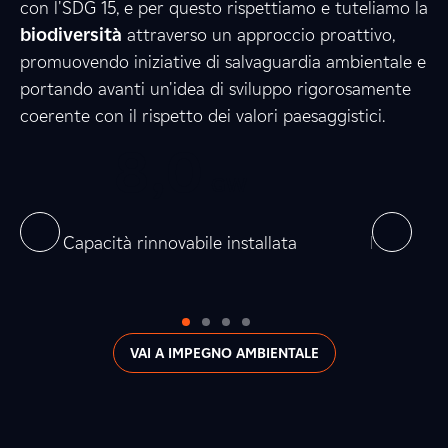
5
8
8
con l'SDG 15, e per questo rispettiamo e tuteliamo la
biodiversità
attraverso un approccio proattivo,
promuovendo iniziative di salvaguardia ambientale e
3
0
0
portando avanti un'idea di sviluppo rigorosamente
coerente con il rispetto dei valori paesaggistici.
0
8
,
0
0
0
6
,
GW
0
0
on
Capacità rinnovabile installata
Produzion
VAI A IMPEGNO AMBIENTALE