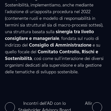
Sostenibilità, implementiamo, anche mediante
l'adozione di un'apposita procedura nel 2022
3
8
(contenente ruoli e modello di responsabilità in
termini sia strutturali sia di macro-processi sottesi),
una struttura basata sulla
sinergia tra livello
consigliare e manageriale
6
, fondata sul ruolo di
8
indirizzo del
Consiglio di Amministrazione
e su
quello focale del
Comitato Controllo, Rischi e
Sostenibilità
, così come sull'interazione dei diversi
7
5
organismi dedicati alla supervisione e alla gestione
delle tematiche di sviluppo sostenibile.
0
1
0
0
e
0
0
ne
Incontri dell'AD con lo
Allineamento
Stakeholder Advisory Board
nel 2025