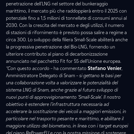
penetrazione dell’LNG nel settore del bunkeraggio
marittimo, il mercato più che raddoppierà entro il 2025 con
potenziale fino a 1,5 milioni di tonnellate di consumi annui al
2030. Con la crescita del mercato e degli utilizzi, il numero
di stazioni di rifornimento è previsto possa salire a regime a
circa 300. Lo sviluppo della filiera Small-Scale abiliterà anche
la progressiva penetrazione del Bio-LNG, fornendo un
ulteriore contributo al piano di decarbonizzazione
annunciato nel pacchetto Fit for 55 dell’Unione europea.
“Con questo accordo –
ha commentato
Stefano Venier
,
Amministratore Delegato di Snam
– si gettano le basi per
una collaborazione volta a valorizzare le potenzialità del
sistema LNG di Snam, anche grazie al futuro sviluppo di
nuovi punti di approvvigionamento ‘Small-Scale’. Il nostro
obiettivo è estendere l’infrastruttura necessaria ad
accelerare la sostituzione dei veicoli a maggiori emissioni, in
particolare nel trasporto pesante e marittimo, e abilitare il
maggiore utilizzo del biometano, in linea con i target europei
del piano RePowerEU e con la nostra missione di sostenere