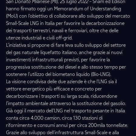
San Donato Milanese (MI), 25 luglio 2022
– Snam ed Edison
hanno firmato oggi un Memorandum of Understanding
(MoU) con l’obiettivo di collaborare allo sviluppo del mercato
Small-Scale LNG in Italia per favorire la decarbonizzazione
dei trasporti terrestri, navali e ferroviari, oltre che delle
utenze industriali e civili off-grid.
L’iniziativa si propone di fare leva sullo sviluppo del settore
del gas naturale liquefatto italiano, anche grazie ai nuovi
investimenti infrastrutturali previsti, per favorire la
progressiva sostituzione del diesel e allo stesso tempo per
sostenere l’utilizzo del biometano liquido (Bio-LNG).
La visione condivisa delle due aziende è che l’LNG sia il
vettore energetico più efficace e concreto per
decarbonizzare i trasporti su larga scala, riducendone
l’impatto ambientale attraverso la sostituzione del gasolio.
Già oggi il mercato dell’LNG nel trasporto pesante in Italia
conta circa 4.000 camion, circa 130 stazioni di
rifornimento e consumi annui per circa 200mila tonnellate.
Grazie allo sviluppo dell’infrastruttura Small-Scale e alla