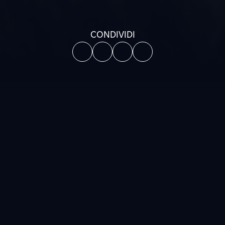
CONDIVIDI
Il progetto di Serra del
Corvo
L’impianto di accumulo idroelettrico di Serra del Corvo si
sviluppa nel territorio del comune di Gravina in Puglia in
provincia di Bari. Il progetto prevede la realizzazione di un
bacino di monte di nuova costruzione, avente capacità di
invaso di circa 5.3 milioni di m³, da collegare tramite