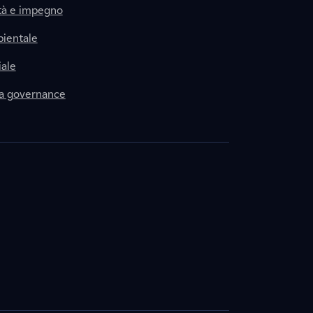
tà e impegno
ientale
ale
la governance