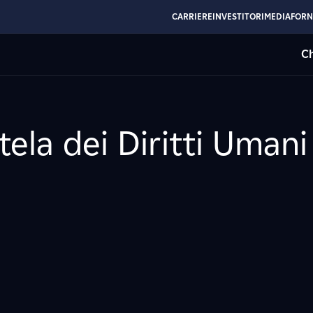
CARRIERE
INVESTITORI
MEDIA
FORN
Ch
utela dei Diritti Umani