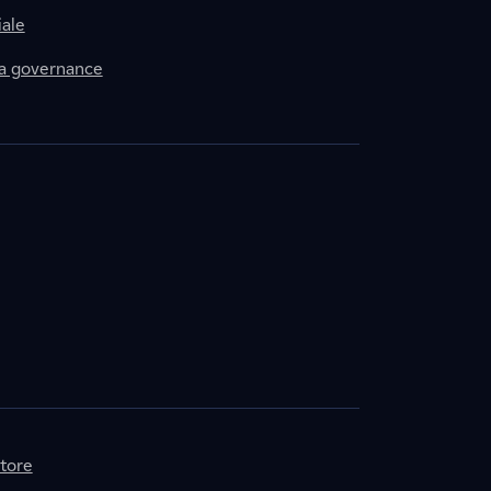
ale
la governance
itore