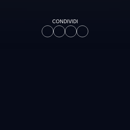
CONDIVIDI
REGIONE:
Lombardia
PROVINCIA:
Cremona
COMUNE:
Pizzighettone