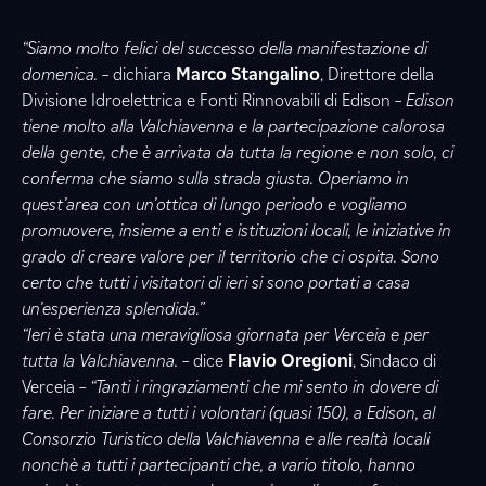
“Siamo molto felici del successo della manifestazione di
domenica.
– dichiara
Marco Stangalino
, Direttore della
Divisione Idroelettrica e Fonti Rinnovabili di Edison –
Edison
tiene molto alla Valchiavenna e la partecipazione calorosa
della gente, che è arrivata da tutta la regione e non solo, ci
conferma che siamo sulla strada giusta. Operiamo in
quest’area con un’ottica di lungo periodo e vogliamo
promuovere, insieme a enti e istituzioni locali, le iniziative in
grado di creare valore per il territorio che ci ospita. Sono
certo che tutti i visitatori di ieri si sono portati a casa
un’esperienza splendida.”
“Ieri è stata una meravigliosa giornata per Verceia e per
tutta la Valchiavenna. –
dice
Flavio Oregioni
, Sindaco di
Verceia
– “Tanti i ringraziamenti che mi sento in dovere di
fare. Per iniziare a tutti i volontari (quasi 150), a Edison, al
Consorzio Turistico della Valchiavenna e alle realtà locali
nonchè a tutti i partecipanti che, a vario titolo, hanno