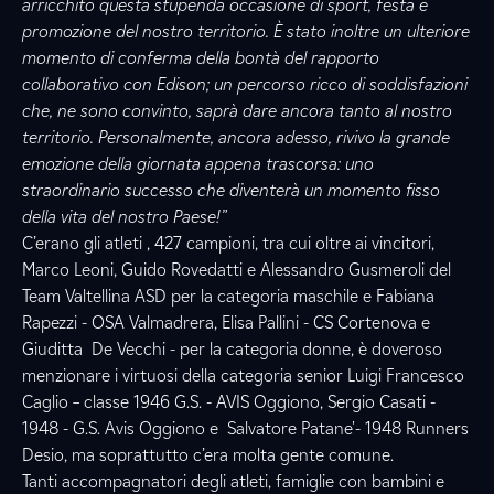
arricchito questa stupenda occasione di sport, festa e
promozione del nostro territorio. È stato inoltre un ulteriore
momento di conferma della bontà del rapporto
collaborativo con Edison; un percorso ricco di soddisfazioni
che, ne sono convinto, saprà dare ancora tanto al nostro
territorio. Personalmente, ancora adesso, rivivo la grande
emozione della giornata appena trascorsa: uno
straordinario successo che diventerà un momento fisso
della vita del nostro Paese!”
C’erano gli atleti , 427 campioni, tra cui oltre ai vincitori,
Marco Leoni, Guido Rovedatti e Alessandro Gusmeroli del
Team Valtellina ASD per la categoria maschile e Fabiana
Rapezzi - OSA Valmadrera, Elisa Pallini - CS Cortenova e
Giuditta De Vecchi - per la categoria donne, è doveroso
menzionare i virtuosi della categoria senior Luigi Francesco
Caglio – classe 1946 G.S. - AVIS Oggiono, Sergio Casati -
1948 - G.S. Avis Oggiono e Salvatore Patane'- 1948 Runners
Desio, ma soprattutto c’era molta gente comune.
Tanti accompagnatori degli atleti, famiglie con bambini e