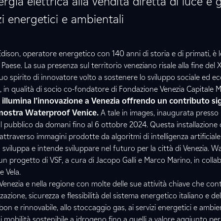
gia elettrica alla vendita diretta di luce e g
zi energetici e ambientali
ison, operatore energetico con 140 anni di storia e di primati, è l
Paese. La sua presenza sul territorio veneziano risale alla fine del 
l suo spirito di innovatore volto a sostenere lo sviluppo sociale ed 
gi, in qualità di socio co-fondatore di Fondazione Venezia Capitale M
 illumina l’innovazione a Venezia offrendo un contributo sig
a mostra Waterproof Venice.
A tale in images, inaugurata presso 
al pubblico da domani fino al 6 ottobre 2024. Questa installazione
ttraverso immagini prodotte da algoritmi di intelligenza artificiale, 
viluppa e intende sviluppare nel futuro per la città di Venezia. 
 un progetto di VSF, a cura di Jacopo Galli e Marco Marino, in coll
e Vela.
enezia e nella regione con molte delle sue attività chiave che con
zazione, sicurezza e flessibilità del sistema energetico italiano e de
on e rinnovabile, allo stoccaggio gas, ai servizi energetici e ambien
 mobilità sostenibile a idrogeno fino a quelli a valore aggiunto per i 