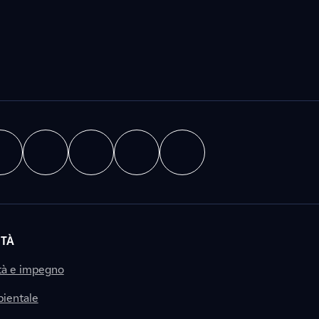
ITÀ
tà e impegno
ientale