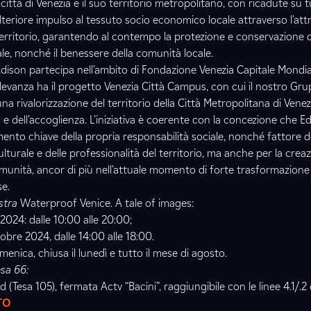
 città di Venezia e il suo territorio metropolitano, con ricadute su t
teriore impulso al tessuto socio economico locale attraverso l’att
l territorio, garantendo al contempo la protezione e conservazione 
le, nonché il benessere della comunità locale.
i Edison partecipa nell’ambito di Fondazione Venezia Capitale Mondia
rilevanza ha il progetto Venezia Città Campus, con cui il nostro Gru
a rivalorizzazione del territorio della Città Metropolitana di Venez
a e dell’accoglienza. L’iniziativa è coerente con la concezione che E
ento chiave della propria responsabilità sociale, nonché fattore 
lturale e delle professionalità del territorio, ma anche per la creaz
munità, ancor di più nell’attuale momento di forte trasformazione 
se.
ostra
Waterproof Venice. A tale of images:
2024: dalle 10:00 alle 20:00;
obre 2024, dalle 14:00 alle 18:00.
enica, chiusa il lunedì e tutto il mese di agosto.
esa 66:
(Tesa 105), fermata Actv “Bacini”, raggiungibile con le linee 4.1/.2 e
TO