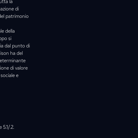
utta la
razione di
del patrimonio
le della
ppo si
ia dal punto di
dison ha del
determinante
ione di valore
sociale e
 5.1/.2.