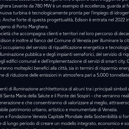
rghera Levante da 780 MW è un esempio di eccellenza, guarda al f
a nuova turbina è tecnologicamente pronta per l’impiego di idroge
e. Anche forte di questa progettualità, Edison è entrata nel 2022 
drogeno di Porto Marghera.
cietà che accompagna clienti e territori nel loro percorso di dec
Edison è inoltre al fianco del Comune di Venezia per illuminare la c
 Ci occupiamo del servizio di riqualificazione energetica e tecnologic
illuminazione pubblica e degli impianti semaforici, del servizio di riq
li edifici comunali e dell’implementazione di servizi di smart city. G
ranno molteplici benefici alla città, sia in termini di risparmio ener
e di riduzione delle emissioni in atmosfera pari a 5.000 tonnellat
ti di illuminazione architettonica di alcuni tra i principali simboli ci
 di Santa Maria della Salute e il Ponte dei Sospiri – che verranno real
enerazione e che consentiranno di valorizzare al meglio, attravers
imabile patrimonio urbano, artistico e monumentale di Venezia.
on e Fondazione Venezia Capitale Mondiale della Sostenibilità si fon
e di lungo periodo di creare un modello integrato, economico e soc