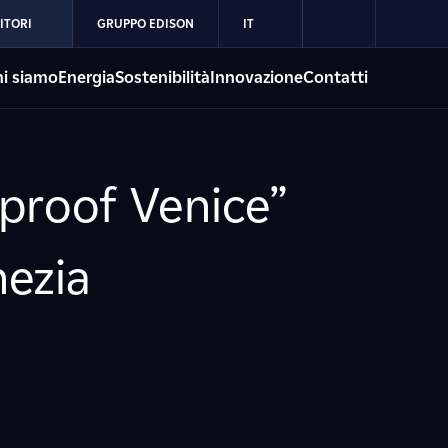
ITORI
GRUPPO EDISON
IT
i siamo
Energia
Sostenibilità
Innovazione
Contatti
proof Venice”
nezia