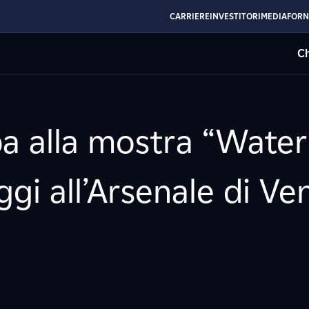
CARRIERE
INVESTITORI
MEDIA
FORN
Ch
pa alla mostra “Water
gi all’Arsenale di Ve