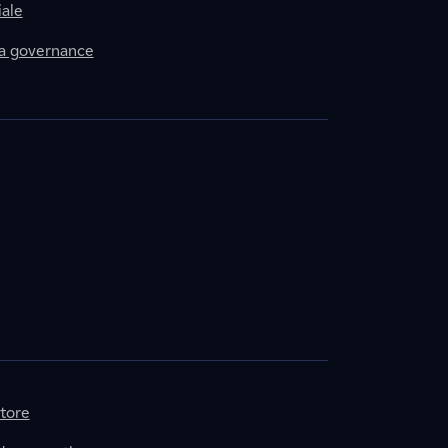
ale
la governance
itore