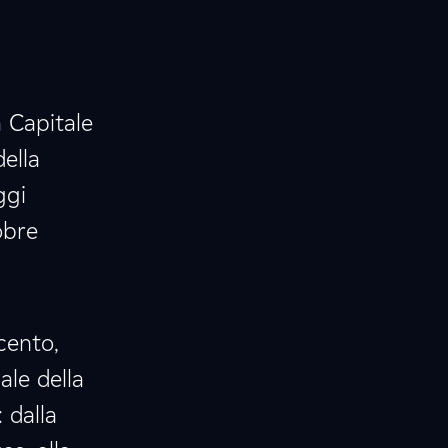
a Capitale
della
ggi
obre
cento,
ale della
 dalla