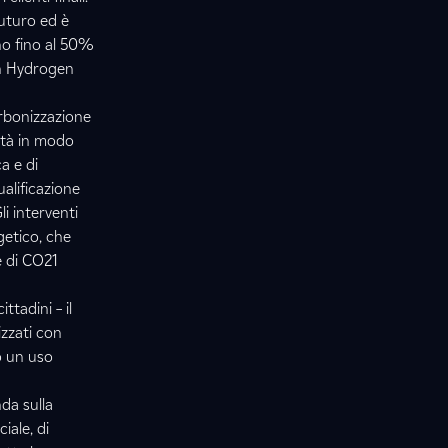
uturo ed è
no fino al 50%
in Hydrogen
arbonizzazione
ittà in modo
a e di
ualificazione
li interventi
getico, che
e di CO21
ttadini – il
izzati con
o un uso
da sulla
iale, di