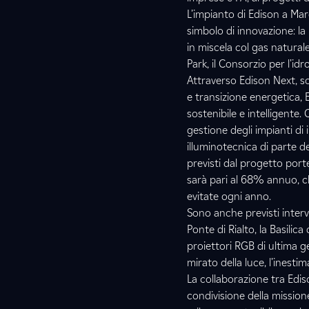
L’impianto di Edison a Ma
simbolo di innovazione: l
in miscela col gas natural
Park, il Consorzio per l’i
Attraverso Edison Next, so
e transizione energetica, 
sostenibile e intelligente.
gestione degli impianti di 
illuminotecnica di parte deg
previsti dal progetto porte
sarà pari al 68% annuo, ch
evitate ogni anno.
Sono anche previsti interven
Ponte di Rialto, la Basilica
proiettori RGB di ultima g
mirato della luce, l’inest
La collaborazione tra Edis
condivisione della mission