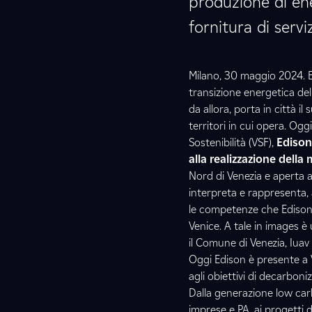
produzione di ener
fornitura di servi
Milano, 30 maggio 2024. Ed
transizione energetica del 
da allora, porta in città i
territori in cui opera. Og
Sostenibilità (VSF),
Edison
alla realizzazione dell
Nord di Venezia e aperta 
interpreta e rappresenta, a
le competenze che Edison s
Venice. A tale in images è
il Comune di Venezia, Iuav 
Oggi Edison è presente a V
agli obiettivi di decarboniz
Dalla generazione low carb
imprese e PA, ai progetti di