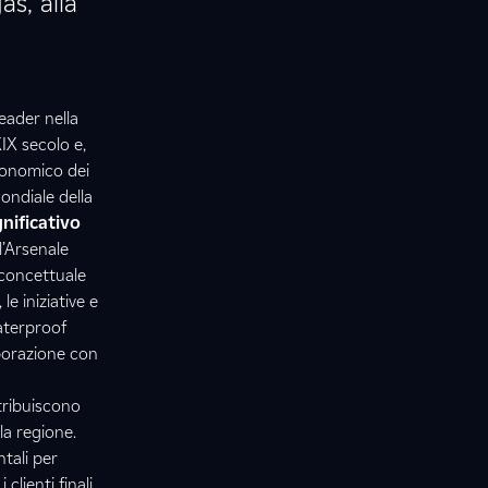
as, alla
eader nella
XIX secolo e,
economico dei
ondiale della
nificativo
l’Arsenale
 concettuale
le iniziative e
Waterproof
aborazione con
tribuiscono
lla regione.
tali per
clienti finali.