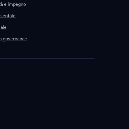
tà e impegno
ientale
ale
la governance