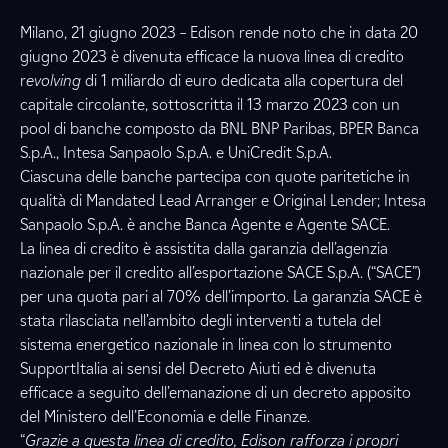
Milano, 21 giugno 2023 – Edison rende noto che in data 20
giugno 2023 è divenuta efficace la nuova linea di credito
r
evolving
di 1 miliardo di euro dedicata alla copertura del
capitale circolante, sottoscritta il 13 marzo 2023 con un
pool di banche composto da BNL BNP Paribas, BPER Banca
S.p.A., Intesa Sanpaolo S.p.A. e UniCredit S.p.A.
Ciascuna delle banche partecipa con quote paritetiche in
qualità di Mandated Lead Arranger e Original Lender; Intesa
Sanpaolo S.p.A. è anche Banca Agente e Agente SACE.
La linea di credito è assistita dalla garanzia dell’agenzia
nazionale per il credito all’esportazione SACE S.p.A. (“SACE”)
per una quota pari al 70% dell’importo. La garanzia SACE è
stata rilasciata nell’ambito degli interventi a tutela del
sistema energetico nazionale in linea con lo strumento
SupportItalia ai sensi del Decreto Aiuti ed è divenuta
efficace a seguito dell’emanazione di un decreto apposito
del Ministero dell’Economia e delle Finanze.
“
Grazie a questa linea di credito, Edison rafforza i propri