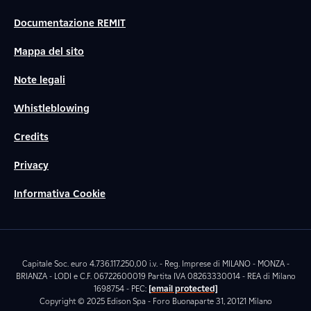
Documentazione REMIT
Mappa del sito
Note legali
Whistleblowing
Credits
Privacy
Informativa Cookie
Capitale Soc. euro 4.736.117.250,00 i.v. - Reg. Imprese di MILANO - MONZA -
BRIANZA - LODI e C.F. 06722600019 Partita IVA 08263330014 - REA di Milano
1698754 - PEC:
[email protected]
Copyright © 2025 Edison Spa - Foro Buonaparte 31, 20121 Milano