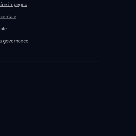
tà e impegno
ientale
ale
la governance