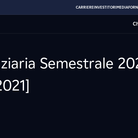
CARRIERE
INVESTITORI
MEDIA
FORN
Ch
ziaria Semestrale 202
2021]