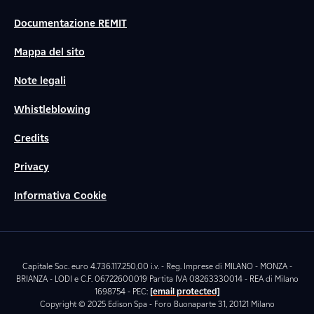
Documentazione REMIT
Mappa del sito
Note legali
Whistleblowing
Credits
Privacy
Informativa Cookie
Capitale Soc. euro 4.736.117.250,00 i.v. - Reg. Imprese di MILANO - MONZA -
BRIANZA - LODI e C.F. 06722600019 Partita IVA 08263330014 - REA di Milano
1698754 - PEC:
[email protected]
Copyright © 2025 Edison Spa - Foro Buonaparte 31, 20121 Milano