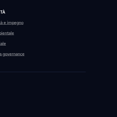
ITÀ
tà e impegno
ientale
ale
la governance