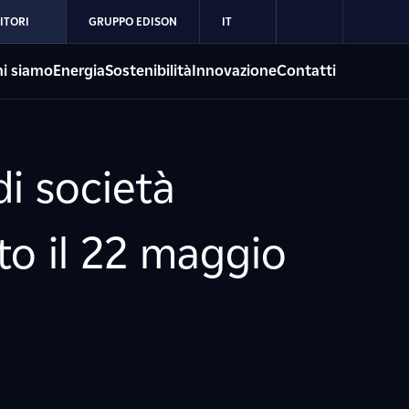
ITORI
GRUPPO EDISON
IT
i siamo
Energia
Sostenibilità
Innovazione
Contatti
i società
to il 22 maggio