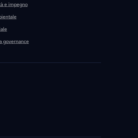
tà e impegno
ientale
ale
la governance