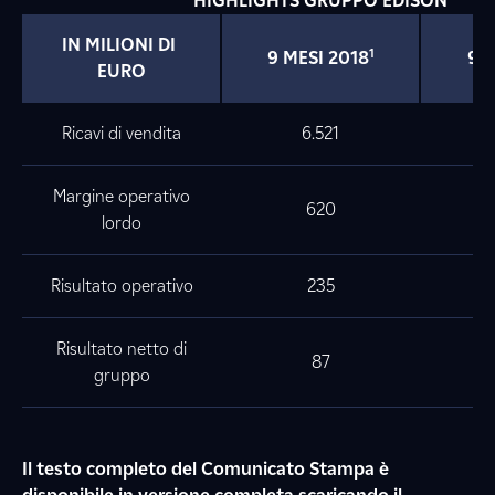
HIGHLIGHTS GRUPPO EDISON
IN MILIONI DI 
1
9 MESI 2018
9 M
EURO
Ricavi di vendita
6.521
Margine operativo
620
lordo
Risultato operativo
235
Risultato netto di
87
gruppo
Il testo completo del Comunicato Stampa è