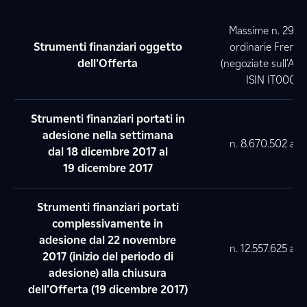
Massime n. 29.61
Strumenti finanziari oggetto
ordinarie Frend
dell’Offerta
(negoziate sull’AIM 
ISIN IT00048
Strumenti finanziari portati in
adesione nella settimana
n. 8
.670.502
azio
dal 18 dicembre 2017 al
19 dicembre 2017
Strumenti finanziari portati
complessivamente in
adesione dal 22 novembre
n. 12
.557.625
azio
2017 (inizio del periodo di
adesione) alla chiusura
dell'Offerta (19 dicembre 2017)