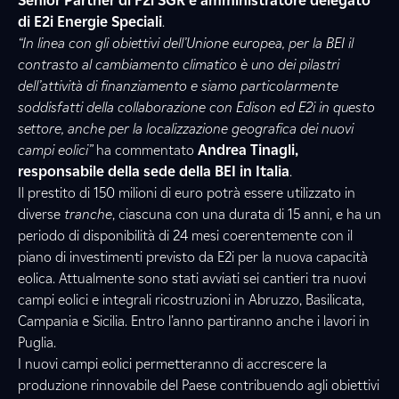
Senior Partner di F2i SGR e amministratore delegato
di E2i Energie Speciali
.
“In linea con gli obiettivi dell’Unione europea, per la BEI il
contrasto al cambiamento climatico è uno dei pilastri
dell’attività di finanziamento e siamo particolarmente
soddisfatti della collaborazione con Edison ed E2i in questo
settore, anche per la localizzazione geografica dei nuovi
campi eolici”
ha commentato
Andrea Tinagli,
responsabile della sede della BEI in Italia
.
Il prestito di 150 milioni di euro potrà essere utilizzato in
diverse
tranche
, ciascuna con una durata di 15 anni, e ha un
periodo di disponibilità di 24 mesi coerentemente con il
piano di investimenti previsto da E2i per la nuova capacità
eolica. Attualmente sono stati avviati sei cantieri tra nuovi
campi eolici e integrali ricostruzioni in Abruzzo, Basilicata,
Campania e Sicilia. Entro l’anno partiranno anche i lavori in
Puglia.
I nuovi campi eolici permetteranno di accrescere la
produzione rinnovabile del Paese contribuendo agli obiettivi