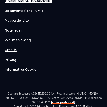
Dichiarazione di Accessibilità
Documentazione REMIT
Mappa del sito
Note legali
Whistleblowing
Credits
Privacy
Informativa Cookie
Capitale Soc. euro 4.736.117.250,00 i.v. - Reg. Imprese di MILANO - MONZA -
BRIANZA - LODI e C.F. 06722600019 Partita IVA 08263330014 - REA di Milano
1698754 - PEC:
[email protected]
Copyright © 2025 Edison Spa - Foro Buonaparte 31, 20121 Milano