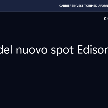
CARRIERE
INVESTITORI
MEDIA
FORN
Ch
del nuovo spot Ediso