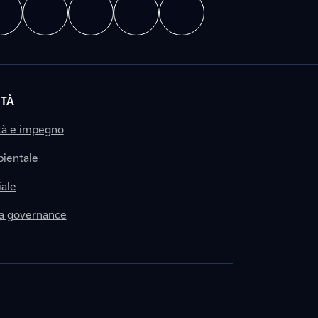
ITÀ
tà e impegno
ientale
ale
la governance