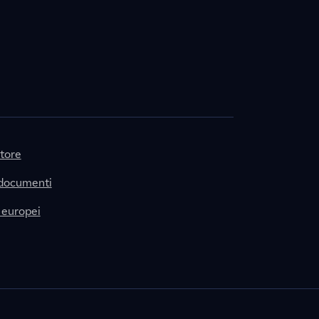
itore
 documenti
 europei