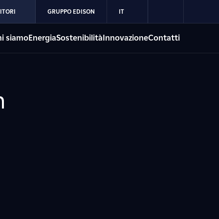
ITORI
GRUPPO EDISON
IT
i siamo
Energia
Sostenibilità
Innovazione
Contatti
n