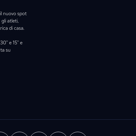
 il nuovo spot
li atleti,
rica di casa.
0’’ e 15’’ e
ata su