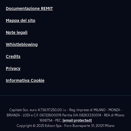
Documentazione REMIT
Mappa del sito
Note legali
Whistleblowing
Credits
Privacy
Informativa Cookie
Capitale Soc. euro 4.736.117.250,00 i.v. - Reg. Imprese di MILANO - MONZA -
BRIANZA - LODI e C.F. 06722600019 Partita IVA 08263330014 - REA di Milano
1698754 - PEC:
[email protected]
Copyright © 2025 Edison Spa - Foro Buonaparte 31, 20121 Milano