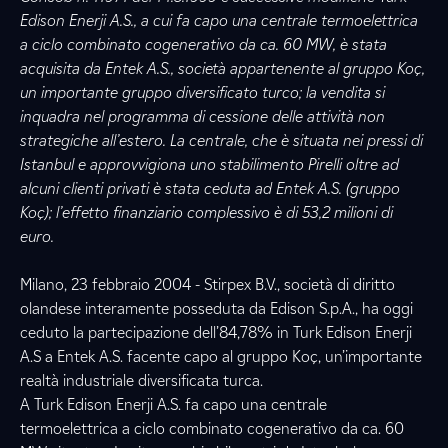
Edison Enerji A.S., a cui fa capo una centrale termoelettrica
a ciclo combinato cogenerativo da ca. 60 MW, è stata
acquisita da Entek A.S., società appartenente al gruppo Koç,
un importante gruppo diversificato turco; la vendita si
inquadra nel programma di cessione delle attività non
strategiche all’estero. La centrale, che è situata nei pressi di
Istanbul e approvvigiona uno stabilimento Pirelli oltre ad
alcuni clienti privati è stata ceduta ad Entek A.S. (gruppo
Koç); l’effetto finanziario complessivo è di 53,2 milioni di
euro.
Milano, 23 febbraio 2004 - Stirpex B.V., società di diritto
olandese interamente posseduta da Edison S.p.A., ha oggi
ceduto la partecipazione dell’84,78% in Turk Edison Enerji
A.S a Entek A.S. facente capo al gruppo Koç, un’importante
realtà industriale diversificata turca.
A Turk Edison Enerji A.S. fa capo una centrale
termoelettrica a ciclo combinato cogenerativo da ca. 60