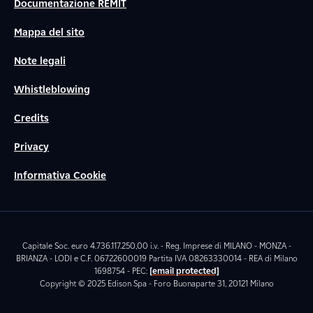
Documentazione REMIT
Mappa del sito
Note legali
Whistleblowing
Credits
Privacy
Informativa Cookie
Capitale Soc. euro 4.736.117.250,00 i.v. - Reg. Imprese di MILANO - MONZA -
BRIANZA - LODI e C.F. 06722600019 Partita IVA 08263330014 - REA di Milano
1698754 - PEC:
[email protected]
Copyright © 2025 Edison Spa - Foro Buonaparte 31, 20121 Milano