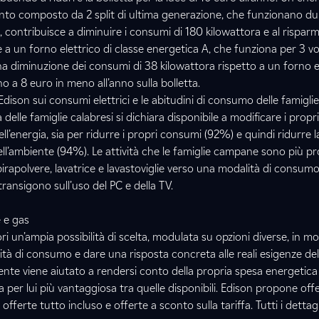
to composto da 2 split di ultima generazione, che funzionano du
e, contribuisce a diminuire i consumi di 180 kilowattora e al risparm
e a un forno elettrico di classe energetica A, che funziona per 3 vo
a diminuzione dei consumi di 38 kilowattora rispetto a un forno el
 a 8 euro in meno all’anno sulla bolletta.
Edison sui consumi elettrici e le abitudini di consumo delle famiglie i
 delle famiglie calabresi si dichiara disponibile a modificare i propri
l’energia, sia per ridurre i propri consumi (92%) e quindi ridurre l
dell’ambiente (94%). Le attività che le famiglie campane sono più p
irapolvere, lavatrice e lavastoviglie verso una modalità di consumo
ansigono sull’uso del PC e della TV.
e e gas
i un’ampia possibilità di scelta, modulata su opzioni diverse, in m
ità di consumo e dare una risposta concreta alle reali esigenze dell
iente viene aiutato a rendersi conto della propria spesa energetica
rta per lui più vantaggiosa tra quelle disponibili. Edison propone off
fferte tutto incluso e offerte a sconto sulla tariffa. Tutti i dettagli