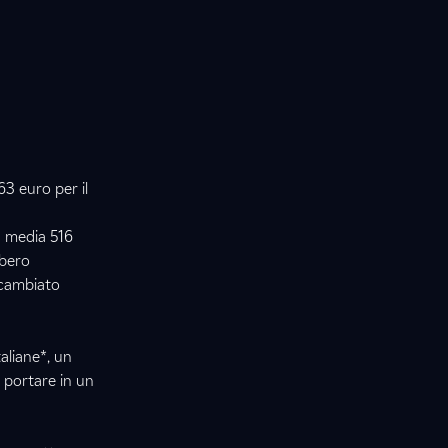
63 euro per il
n media 516
ibero
a cambiato
aliane*, un
 portare in un