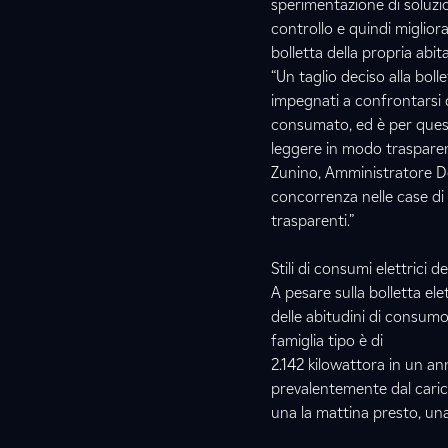
sperimentazione di soluzio
controllo e quindi miglior
bolletta della propria abit
“Un taglio deciso alla bol
impegnati a confrontarsi co
consumato, ed è per questo
leggere in modo trasparen
Zunino, Amministratore Del
concorrenza nelle case di 
trasparenti.”
Stili di consumi elettrici de
A pesare sulla bolletta el
delle abitudini di consumo
famiglia tipo è di
2.142 kilowattora in un an
prevalentemente dal carico
una la mattina presto, una 