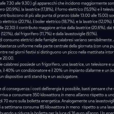
alle 7.30 alle 9.30 ) gli apparecchi che incidono maggiormente sono
fero (20,9%), la lavatrice (17,8%), il forno elettrico (15,5%) e il telev
ntribuiscono di più alla punta di pranzo (dalle 13.00 alle 15.00) son
 elettrico (20,1%), il boiler elettrico (18,7%), e la lavatrice (12,0%). 
lle 22.30) il contributo maggiore arriva dalla lavatrice (20,6%), dai t
 (12,1%), dal frigorifero (11,7%) e dalla lavastoviglie (9,1%).
i consumo elettrici delle famiglie calabresi variano sensibilmente. 
astanza uniforme nella parte centrale della giornata (con una pu
tre nei giorni festivi si distinguono un picco nella mattinata intor
le 20.00.
e calabresi possiede un frigorifero, una lavatrice, un televisore e 
lie, il 40% un condizionatore e il 20% un impianto d’allarme e un boi
n dispositivo anti stand-by e un asciugatore.
di conseguenza i costi dell’energia è possibile, basti pensare che 
arriva a consumare 350 kilowattora in meno all’anno rispetto a uno
 70 euro sulla bolletta energetica. Analogamente una lavastovigli
i a settimana consuma 85 kilowattora in meno rispetto a una lavas
buendo a ridurre la bolletta per la luce di 16 euro all’anno. Un ene