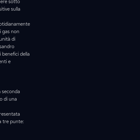
nere sotto
tive sulla
quotidianamente
di gas non
unità di
ssandro
benefici della
enti e
 a seconda
io di una
presentata
a tre punte: