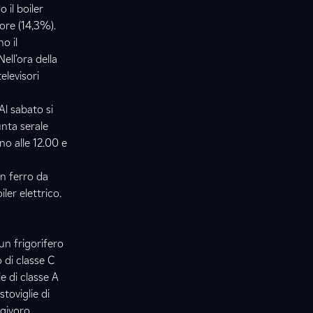
 il boiler
isore (14,3%).
o il
Nell’ora della
elevisori
Al sabato si
nta serale
no alle 12.00 e
un ferro da
ler elettrico.
un frigorifero
 di classe C
e di classe A
toviglie di
rgivoro