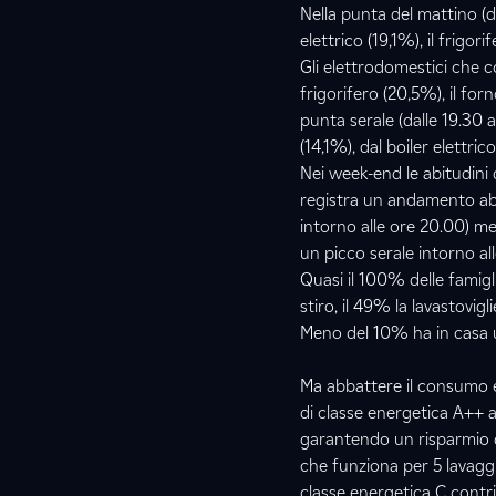
Nella punta del mattino (d
elettrico (19,1%), il frigori
Gli elettrodomestici che co
frigorifero (20,5%), il forno
punta serale (dalle 19.30 a
(14,1%), dal boiler elettrico
Nei week-end le abitudini d
registra un andamento abb
intorno alle ore 20.00) men
un picco serale intorno al
Quasi il 100% delle famigli
stiro, il 49% la lavastovig
Meno del 10% ha in casa u
Ma abbattere il consumo e 
di classe energetica A++ 
garantendo un risparmio di
che funziona per 5 lavagg
classe energetica C contri