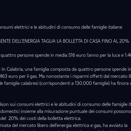
sumi elettrici e le abitudini di consumo delle famiglie italiane
IGENTE DELL’ENERGIA TAGLIA LA BOLLETTA DI CASA FINO AL 20%
i quattro persone spende in media 516 euro l’anno per la luce e 1.4
– In Calabria, una famiglia composta da quattro persone spende i
.463 euro per il gas. Ma nonostante i risparmi offerti dal mercato l
elle famiglie calabresi (corrispondenti a 130.000 famiglie) ha finor
son sui consumi elettrici e le abitudini di consumo delle famiglie it
trodomestici insieme alla misurazione puntuale dei consumi possono
del 20% dei costi della bolletta elettrica.
ivata del mercato libero dell’energia elettrica e gas, ha avviato la