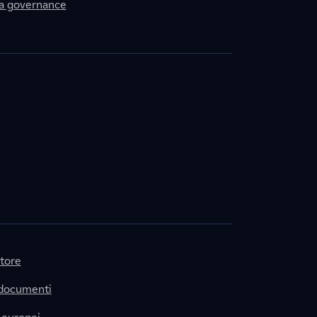
la governance
itore
 documenti