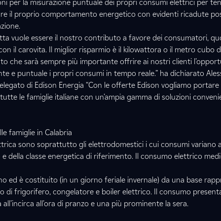
ni per la misurazione puntuale dei propri consumi elettrici per te
are il proprio comportamento energetico con evidenti ricadute posi
azione.
letta vuole essere il nostro contributo a favore dei consumatori, 
n il carovita. Il miglior risparmio è il kilowattora o il metro cubo 
 che sarà sempre più importante offrire ai nostri clienti l’opport
te e puntuale i propri consumi in tempo reale.” ha dichiarato Ale
egato di Edison Energia “Con le offerte Edison vogliamo portare i 
tutte le famiglie italiane con un’ampia gamma di soluzioni conveni
lle famiglie in Calabria
ettrica sono soprattutto gli elettrodomestici i cui consumi variano
 e della classe energetica di riferimento. Il consumo elettrico med
no ed è costituito (in un giorno feriale invernale) da una base rap
 di frigorifero, congelatore e boiler elettrico. Il consumo present
all’incirca all’ora di pranzo e una più prominente la sera.