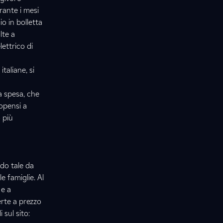
rante i mesi
io in bolletta
lte a
ettrico di
taliane, si
a spesa, che
ropensi a
 più
odo tale da
e famiglie. Al
 e a
erte a prezzo
 sul sito: