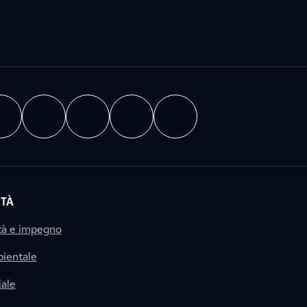
ITÀ
tà e impegno
ientale
ale