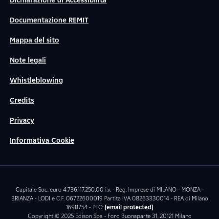
Dichiarazione di Accessibilità
Documentazione REMIT
Mappa del sito
Note legali
Whistleblowing
Credits
Privacy
Informativa Cookie
Capitale Soc. euro 4.736.117.250,00 i.v. - Reg. Imprese di MILANO - MONZA -
BRIANZA - LODI e C.F. 06722600019 Partita IVA 08263330014 - REA di Milano
1698754 - PEC:
[email protected]
Copyright © 2025 Edison Spa - Foro Buonaparte 31, 20121 Milano