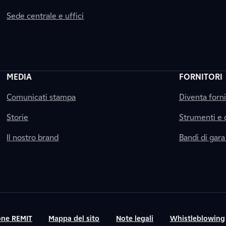
Sede centrale e uffici
MEDIA
FORNITORI
Comunicati stampa
Diventa forn
Storie
Strumenti e
Il nostro brand
Bandi di gara
ne REMIT
Mappa del sito
Note legali
Whistleblowing