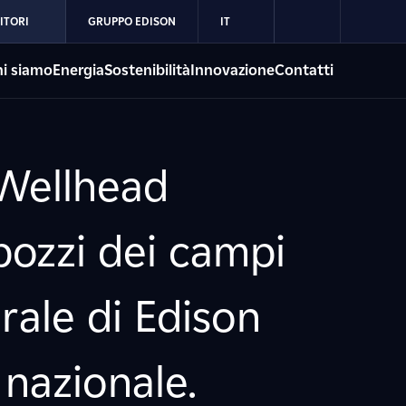
ITORI
GRUPPO EDISON
IT
i siamo
Energia
Sostenibilità
Innovazione
Contatti
 Wellhead
pozzi dei campi
rale di Edison
 nazionale.