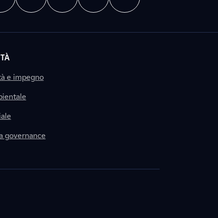
ITÀ
tà e impegno
ientale
ale
la governance