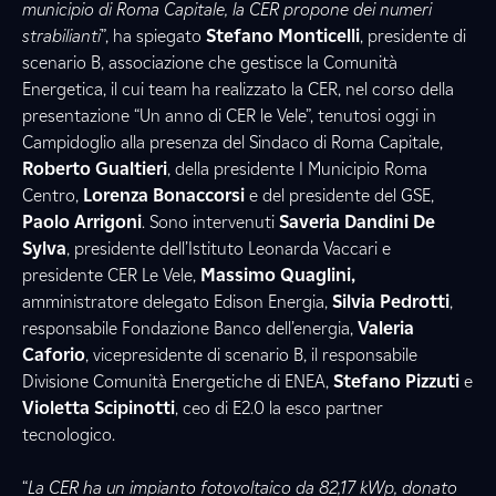
municipio di Roma Capitale, la CER propone dei numeri
strabilianti
”, ha spiegato
Stefano Monticelli
, presidente di
scenario B, associazione che gestisce la Comunità
Energetica, il cui team ha realizzato la CER, nel corso della
presentazione “Un anno di CER le Vele”, tenutosi oggi in
Campidoglio alla presenza del Sindaco di Roma Capitale,
Roberto Gualtieri
, della presidente I Municipio Roma
Centro,
Lorenza Bonaccorsi
e del presidente del GSE,
Paolo Arrigoni
. Sono intervenuti
Saveria Dandini De
Sylva
, presidente dell’Istituto Leonarda Vaccari e
presidente CER Le Vele,
Massimo Quaglini,
amministratore delegato Edison Energia,
Silvia Pedrotti
,
responsabile Fondazione Banco dell’energia,
Valeria
Caforio
, vicepresidente di scenario B, il responsabile
Divisione Comunità Energetiche di ENEA,
Stefano Pizzuti
e
Violetta Scipinotti
, ceo di E2.0 la esco partner
tecnologico.
“
La CER ha un impianto fotovoltaico da 82,17 kWp, donato