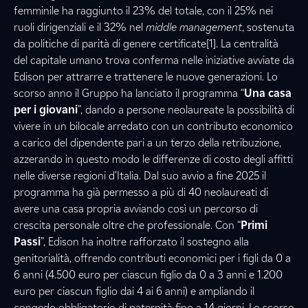
femminile ha raggiunto il 23% del totale, con il 25% nei
ruoli dirigenziali e il 32% nel
middle management
, sostenuta
da politiche di parità di genere certificate[1]. La centralità
del capitale umano trova conferma nelle iniziative avviate da
Edison per attrarre e trattenere le nuove generazioni. Lo
scorso anno il Gruppo ha lanciato il programma “
Una casa
per i giovani
”, dando a persone neolaureate la possibilità di
vivere in un bilocale arredato con un contributo economico
a carico del dipendente pari a un terzo della retribuzione,
azzerando in questo modo le differenze di costo degli affitti
nelle diverse regioni d’Italia. Dal suo avvio a fine 2025 il
programma ha già permesso a più di 40 neolaureati di
avere una casa propria avviando così un percorso di
crescita personale oltre che professionale. Con “
Primi
Passi
”, Edison ha inoltre rafforzato il sostegno alla
genitorialità, offrendo contributi economici per i figli da 0 a
6 anni (4.500 euro per ciascun figlio da 0 a 3 anni e 1.200
euro per ciascun figlio dai 4 ai 6 anni)
e ampliando il
congedo obbligatorio di paternità fino a 14 giorni. Lo scorso