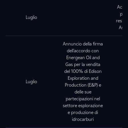
Acqui
par
Luglio
resid
Assi
Annuncio della firma
dell'accordo con
Energean Oil and
Gas per la vendita
del 100% di Edison
Exploration and
Luglio
Production (E&P) e
delle sue
partecipazioni nel
settore esplorazione
e produzione di
idrocarburi