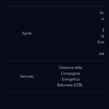
Acqui
soci
E
Bus
Aprile
Vern
Energia
se
teler
Cessione della
Compagnia
Gennaio
Energetica
Bellunese (CEB)