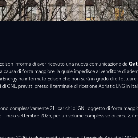
 Edison informa di aver ricevuto una nuova comunicazione da
Qat
a causa di forza maggiore, la quale impedisce al venditore di adem
tarEnergy ha informato Edison che non sarà in grado di effettuare
i di GNL, previsti presso il terminale di ricezione Adriatic LNG in Italia
ono complessivamente 21 i carichi di GNL oggetto di forza maggio
 – inizio settembre 2026, per un volume complessivo di circa 2,7 mi
giugno 2026, i volumi sostituiti presso il terminale Adriatic LNG so