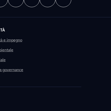
ITÀ
tà e impegno
ientale
ale
la governance