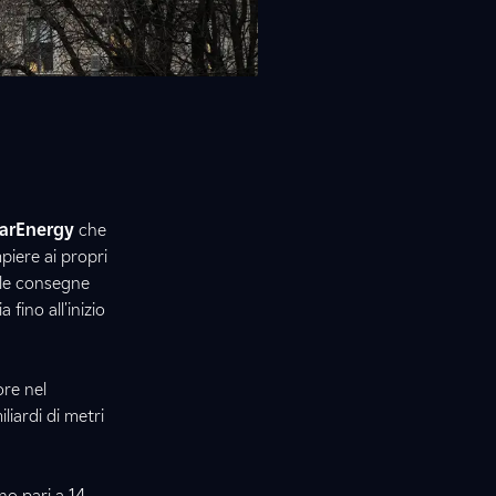
arEnergy
che
piere ai propri
 le consegne
 fino all'inizio
re nel
liardi di metri
no pari a 14