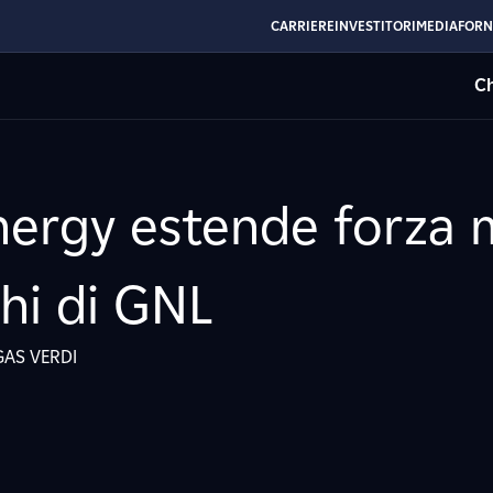
CARRIERE
INVESTITORI
MEDIA
FORN
Ch
nergy estende forza 
chi di GNL
GAS VERDI