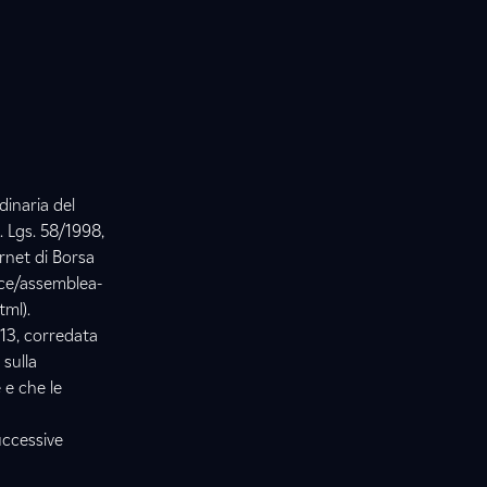
dinaria del
. Lgs. 58/1998,
ernet di Borsa
ance/assemblea-
tml).
013, corredata
 sulla
 e che le
uccessive