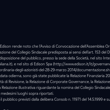
 Edison rende noto che l’Avviso di Convocazione dell’Assemblea Or
ione del Collegio Sindacale predisposta ai sensi dell’art. 153 del D
disposizione del pubblico, presso la sede della Società, nel sito Int
liana.it), e nel sito di Edison Spa (http://www.edison.it/it/govern
-ordinaria-degli-azionisti-del-28-29-marzo 2014/documentazione.sh
a data odierna, sono già state pubblicate la Relazione Finanziaria 2
età di Revisione, la Relazione di Corporate Governance, la Relazione
elazione illustrativa riguardante la nomina del Collegio Sindacale
i medesimi luoghi sopra riportati.
il pubblico previsti dalla delibera Consob n. 11971 del 14.5.1999 e s