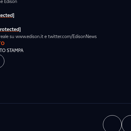
ne Edison
tected]
protected]
reale su www.edison.it e twitter.com/EdisonNews
TO
ATO STAMPA