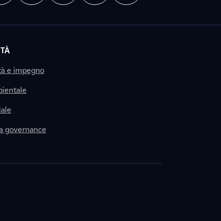
ITÀ
tà e impegno
ientale
ale
la governance