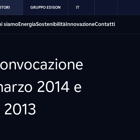
ITORI
GRUPPO EDISON
IT
i siamo
Energia
Sostenibilità
Innovazione
Contatti
 convocazione
marzo 2014 e
e 2013