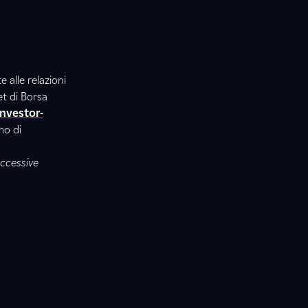
 alle relazioni
et di Borsa
investor-
mo di
uccessive