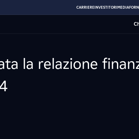
CARRIERE
INVESTITORI
MEDIA
FORN
Ch
ta la relazione finanz
14