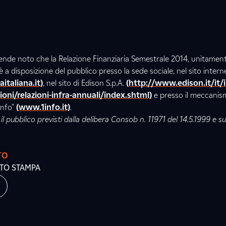
 rende noto che la Relazione Finanziaria Semestrale 2014, unitamente
 è a disposizione del pubblico presso la sede sociale, nel sito intern
italiana.it)
, nel sito di Edison S.p.A.
(http://www.edison.it/it/
zioni/relazioni-infra-annuali/index.shtml)
e presso il meccanis
Info"
(www.1info.it)
.
il pubblico previsti dalla delibera Consob n. 11971 del 14.5.1999 e s
TO
ATO STAMPA