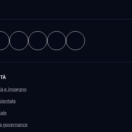
ITÀ
tà e impegno
ientale
ale
la governance