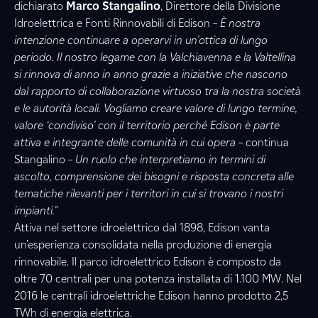
dichiarato
Marco Stangalino
, Direttore della Divisione
Idroelettrica e Fonti Rinnovabili di Edison –
È nostra
intenzione continuare a operarvi in un’ottica di lungo
periodo. Il nostro legame con la Valchiavenna e la Valtellina
si rinnova di anno in anno grazie a iniziative che nascono
dal rapporto di collaborazione virtuoso tra la nostra società
e le autorità locali. Vogliamo creare valore di lungo termine,
valore ‘condiviso’ con il territorio perché Edison è parte
attiva e integrante delle comunità in cui opera
– continua
Stangalino –
Un ruolo che interpretiamo in termini di
ascolto, comprensione dei bisogni e risposta concreta alle
tematiche rilevanti per i territori in cui si trovano i nostri
impianti."
Attiva nel settore idroelettrico dal 1898, Edison vanta
un’esperienza consolidata nella produzione di energia
rinnovabile. Il parco idroelettrico Edison è composto da
oltre 70 centrali per una potenza installata di 1.100 MW. Nel
2016 le centrali idroelettriche Edison hanno prodotto 2,5
TWh di energia elettrica.