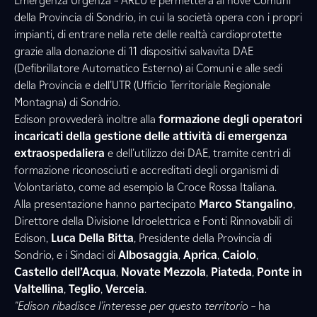
Emergenza Urgenza – AREU e permetterà ai nove Comuni
della Provincia di Sondrio, in cui la società opera con i propri
impianti, di entrare nella rete delle realtà cardioprotette
grazie alla donazione di 11 dispositivi salvavita DAE
(Defibrillatore Automatico Esterno) ai Comuni e alle sedi
della Provincia e dell’UTR (Ufficio Territoriale Regionale
Montagna) di Sondrio.
Edison provvederà inoltre alla
formazione degli operatori
incaricati della gestione delle attività di emergenza
extraospedaliera
e dell’utilizzo dei DAE, tramite centri di
formazione riconosciuti e accreditati degli organismi di
Volontariato, come ad esempio la Croce Rossa Italiana.
Alla presentazione hanno partecipato
Marco Stangalino
,
Direttore della Divisione Idroelettrica e Fonti Rinnovabili di
Edison,
Luca Della Bitta
, Presidente della Provincia di
Sondrio, e i Sindaci di
Albosaggia
,
Aprica
,
Caiolo
,
Castello dell’Acqua
,
Novate Mezzola
,
Piateda
,
Ponte in
Valtellina
,
Teglio
,
Verceia
.
"Edison ribadisce l’interesse per questo territorio
– ha