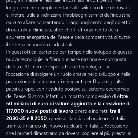
programmabile e flessibile, a costi fissi e competitivi nel
lungo termine, complementare allo sviluppo delle rinnovabili
e, inoltre, utile a indirizzare i fabbisogni termici dell’industria
hard to abate
consentendo il raggiungimento degli obiettivi
di neutralità climatica, oltre che il rafforzamento della
sicurezza energetica del Paese e della competitività di tutto
il sistema economico-industriale.
In quest’ottica, partendo per tempo nello sviluppo di queste
nuove tecnologie, la filiera nucleare nazionale – composta
da oltre 70 imprese esportatrici di tecnologia – ha
l’occasione di svolgere un ruolo chiave nello sviluppo e nella
produzione di componenti e impianti per l’Italia e gli altri
paesi europei, con ricadute positive sul sistema economico
del Paese. Si stima, infatti, un impatto complessivo di o
ltre
50 miliardi di euro di valore aggiunto e la creazione di
117.000 nuovi posti di lavoro
diretti e indiretti
tra il
2030-35 e il 2050
, grazie al rilancio del nucleare in Italia
tramite il rilancio del nuovo nucleare in Italia. Un’occasione
che i numeri dimostrano da doversi cogliere al più presto, al