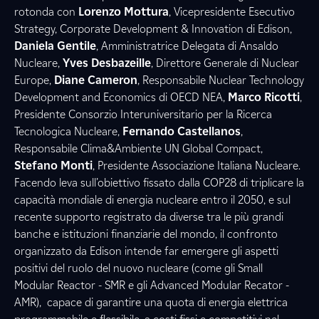
rotonda con
Lorenzo Mottura
, Vicepresidente Esecutivo
Strategy, Corporate Development & Innovation di Edison,
Daniela Gentile
, Amministratrice Delegata di Ansaldo
Nucleare,
Yves Desbazeille
, Direttore Generale di Nuclear
Europe,
Diane Cameron
, Responsabile Nuclear Technology
Development and Economics di OECD NEA,
Marco Ricotti
,
Presidente Consorzio Interuniversitario per la Ricerca
Tecnologica Nucleare,
Fernando Castellanos
,
Responsabile Clima&Ambiente UN Global Compact,
Stefano Monti
, Presidente Associazione Italiana Nucleare.
Facendo leva sull’obiettivo fissato dalla COP28 di triplicare la
capacità mondiale di energia nucleare entro il 2050, e sul
recente supporto registrato da diverse tra le più grandi
banche e istituzioni finanziarie del mondo, il confronto
organizzato da Edison intende far emergere gli aspetti
positivi del ruolo del nuovo nucleare (come gli Small
Modular Reactor - SMR e gli Advanced Modular Recator -
AMR), capace di garantire una quota di energia elettrica