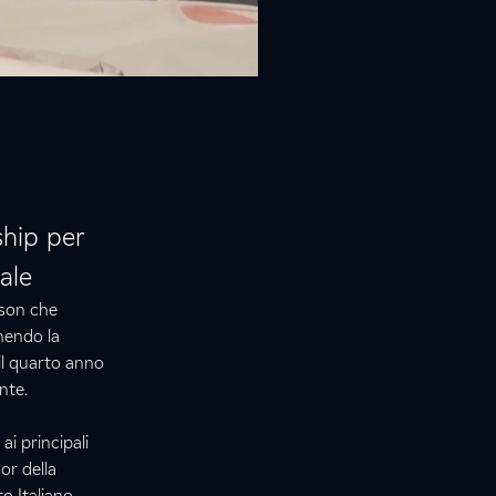
ship per
ale
ison che
nendo la
 il quarto anno
nte.
i principali
or della
o Italiano