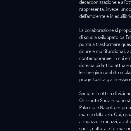
decarbonizzazione e all'ott
rappresenta, invece, un'oc
dell'ambiente e in equilibr
La collaborazione si propo
di scuola sviluppato da Edi
punta a trasformare questi
sicure e multifunzionali, a
contemporanee, in cui entr
sistema didattico attuale 
le sinergie in ambito scol
progettualità già in esser
Sempre in ottica di vicina
Orizzonte Sociale, sono st
Palermo e Napoli per prom
mare e della vela. Qui, gr
a ragazze e ragazzi, a vol
sport, cultura e formazion