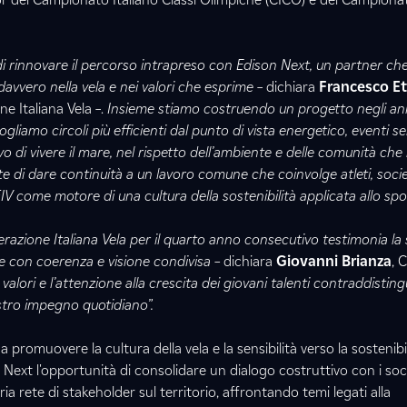
i rinnovare il percorso intrapreso con Edison Next, un partner che
avvero nella vela e nei valori che esprime
– dichiara
Francesco Et
e Italiana Vela –.
Insieme stiamo costruendo un progetto negli an
 vogliamo circoli più efficienti dal punto di vista energetico, eventi 
 di vivere il mare, nel rispetto dell’ambiente e delle comunità che 
 di dare continuità a un lavoro comune che coinvolge atleti, societ
FIV come motore di una cultura della sostenibilità applicata allo spor
erazione Italiana Vela per il quarto anno consecutivo testimonia la s
e con coerenza e visione condivisa –
dichiara
Giovanni Brianza
, 
 valori e l’attenzione alla crescita dei giovani talenti contraddistin
stro impegno quotidiano”.
 promuovere la cultura della vela e la sensibilità verso la sostenibi
 Next l'opportunità di consolidare un dialogo costruttivo con i soci
a rete di stakeholder sul territorio, affrontando temi legati alla