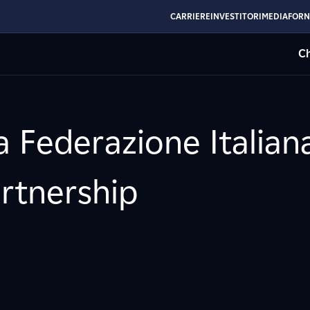
CARRIERE
INVESTITORI
MEDIA
FORN
Ch
a Federazione Italian
artnership