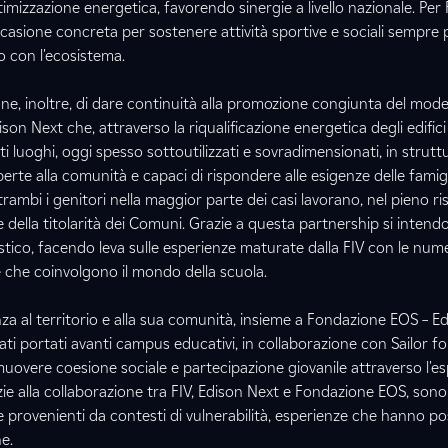
imizzazione energetica, favorendo sinergie a livello nazionale. Per 
casione concreta per sostenere attività sportive e sociali sempre 
io con l'ecosistema.
ne, inoltre, di dare continuità alla promozione congiunta del mode
son Next che, attraverso la riqualificazione energetica degli edifici 
 luoghi, oggi spesso sottoutilizzati e sovradimensionati, in strut
perte alla comunità e capaci di rispondere alle esigenze delle famig
ambi i genitori nella maggior parte dei casi lavorano, nel pieno ri
e della titolarità dei Comuni. Grazie a questa partnership si intend
astico, facendo leva sulle esperienze maturate dalla FIV con le nu
e che coinvolgono il mondo della scuola.
nza al territorio e alla sua comunità, insieme a Fondazione EOS – E
ati portati avanti campus educativi, in collaborazione con Sailor for
uovere coesione sociale e partecipazione giovanile attraverso l'es
azie alla collaborazione tra FIV, Edison Next e Fondazione EOS, sono
te provenienti da contesti di vulnerabilità, esperienze che hanno po
e.