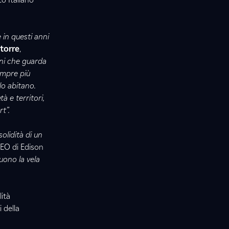
 in questi anni
torre
,
ni che guarda
sempre più
lo abitano.
à e territori,
t”.
olidità di un
CEO di Edison
guono la vela
lità
 della