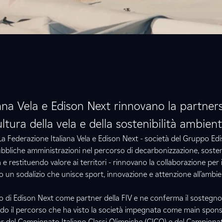
ana Vela e Edison Next rinnovano la partner
tura della vela e della sostenibilità ambient
La Federazione Italiana Vela e Edison Next - società del Gruppo Ed
bliche amministrazioni nel percorso di decarbonizzazione, soste
a e restituendo valore ai territori - rinnovano la collaborazione per
un sodalizio che unisce sport, innovazione e attenzione all’ambie
lo di Edison Next come partner della FIV e ne conferma il sostegno a
ndo il percorso che ha visto la società impegnata come main spons
or del Campionato Italiano Classi Olimpiche (CICO) e del Campionat