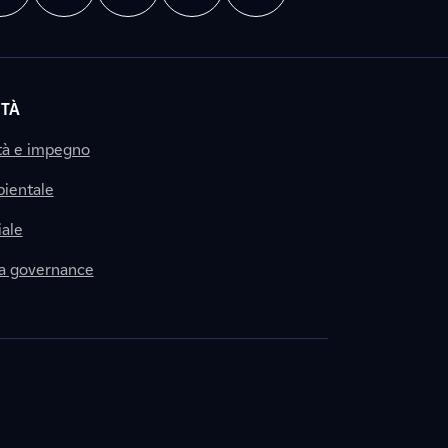
ITÀ
tà e impegno
ientale
ale
la governance