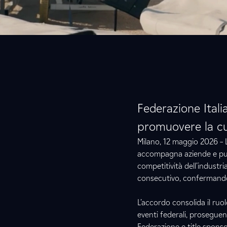
Federazione Itali
promuovere la cul
Milano, 12 maggio 2026 – 
accompagna aziende e pub
competitività dell’industri
consecutivo, confermando 
L’accordo consolida il ruo
eventi federali, prosegue
Federazione e title spons