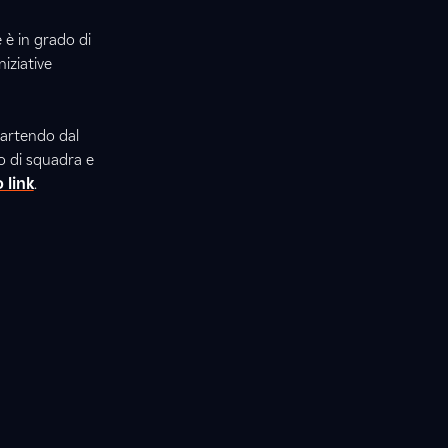
 è in grado di
iziative
partendo dal
to di squadra e
 link
.