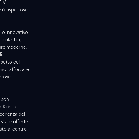
FIV
più rispettose
llo innovativo
scolastici,
ture moderne,
lie
spetto del
ono rafforzare
merose
dison
 Kids, a
perienza del
 state offerte
sto al centro