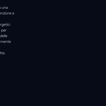
a una
enzione e
rgetici
i per
delle
armente
tta.