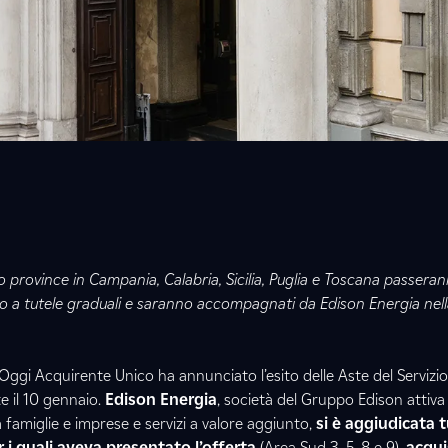
no province in Campania, Calabria, Sicilia, Puglia e Toscana passeran
zio a tutele graduali e saranno accompagnati da Edison Energia nell
Oggi Acquirente Unico ha annunciato l’esito delle Aste del Servizio
e il 10 gennaio.
Edison Energia
, società del Gruppo Edison attiva 
a famiglie e imprese e servizi a valore aggiunto,
si è aggiudicata t
r i quali aveva presentato l’offerta
(Area Sud 3, 5, 8 e 9),
acqui