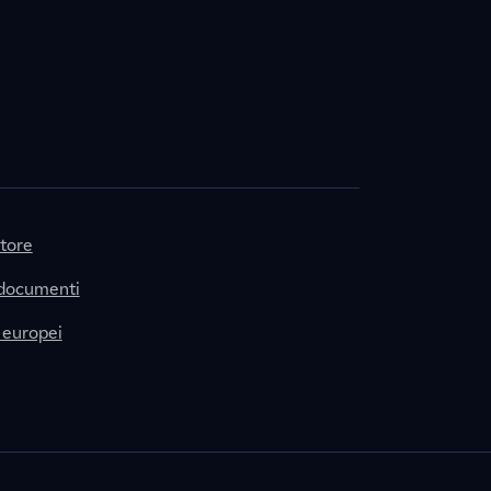
itore
 documenti
 europei