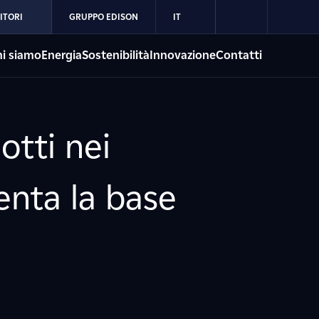
ITORI
GRUPPO EDISON
IT
i siamo
Energia
Sostenibilità
Innovazione
Contatti
otti nei
enta la base