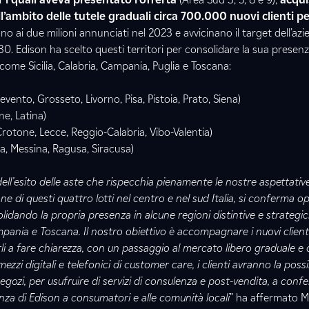
ell’ambito delle tutele graduali circa 700.000 nuovi clienti pe
no ai due milioni annunciati nel 2023 e avvicinano il target dell’azi
30. Edison ha scelto questi territori per consolidare la sua presenz
come Sicilia, Calabria, Campania, Puglia e Toscana:
evento, Grosseto, Livorno, Pisa, Pistoia, Prato, Siena)
ne, Latina)
rotone, Lecce, Reggio-Calabria, Vibo-Valentia)
a, Messina, Ragusa, Siracusa)
ell’esito delle aste che rispecchia pienamente le nostre aspettativ
ne di questi quattro lotti nel centro e nel sud Italia, si conferma o
lidando la propria presenza in alcune regioni distintive e strateg
Campania e Toscana. Il nostro obiettivo è accompagnare i nuovi client
arli a fare chiarezza, con un passaggio al mercato libero graduale e
 mezzi digitali e telefonici di customer care, i clienti avranno la possib
egozi, per usufruire di servizi di consulenza e post-vendita, a conf
anza di Edison a consumatori e alle comunità locali
” ha affermato 