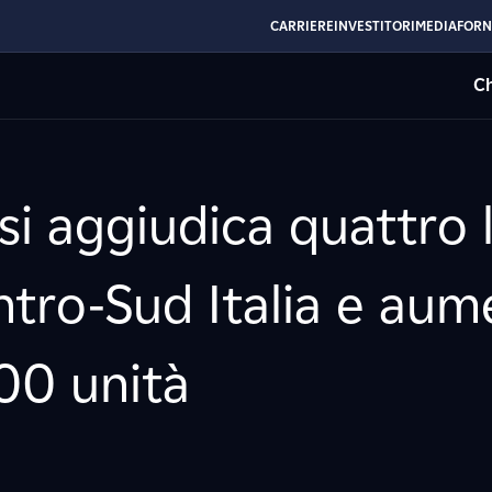
CARRIERE
INVESTITORI
MEDIA
FORN
Ch
si aggiudica quattro l
entro-Sud Italia e aum
000 unità