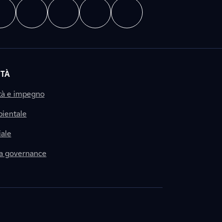
ITÀ
tà e impegno
ientale
ale
la governance