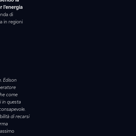
r l’energia
enda di
a in regioni
e. Edison
peratore
iche come
i in questa
 consapevole.
ilità di recarsi
erma
Massimo