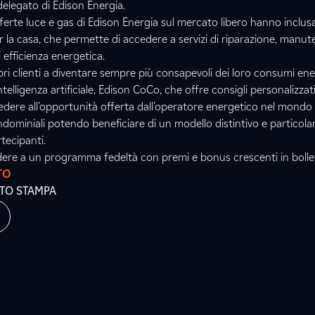
delegato di Edison Energia.
offerte luce e gas di Edison Energia sul mercato libero hanno inclus
 la casa, che permette di accedere a servizi di riparazione, manut
i efficienza energetica.
pri clienti a diventare sempre più consapevoli dei loro consumi ene
telligenza artificiale, Edison CoCo, che offre consigli personalizzat
edere all’opportunità offerta dall’operatore energetico nel mondo 
ominiali potendo beneficiare di un modello distintivo e particol
tecipanti.
edere a un programma fedeltà con premi e bonus crescenti in bolle
TO
ATO STAMPA