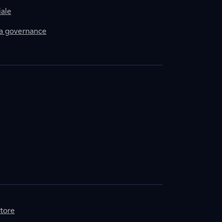
ale
la governance
itore