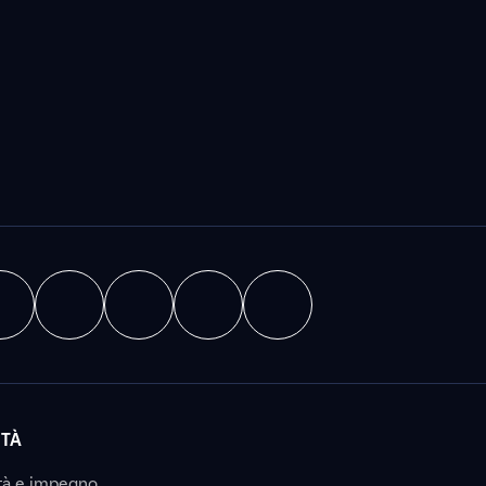
ITÀ
tà e impegno