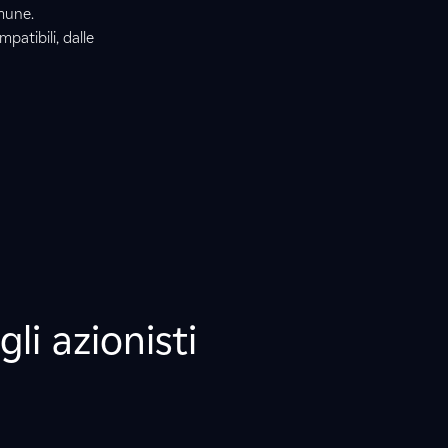
omune.
patibili, dalle
li azionisti