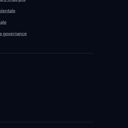
ientale
ale
la governance