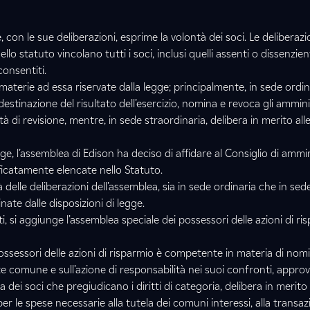
 con le sue deliberazioni, esprime la volontà dei soci. Le deliberazi
lo statuto vincolano tutti i soci, inclusi quelli assenti o dissenzienti
consentiti.
materie ad essa riservate dalla legge; principalmente, in sede ordin
a destinazione del risultato dell’esercizio, nomina e revoca gli ammini
tà di revisione, mentre, in sede straordinaria, delibera in merito al
e, l’assemblea di Edison ha deciso di affidare al Consiglio di ammi
icatamente elencate nello Statuto.
tà delle deliberazioni dell’assemblea, sia in sede ordinaria che in sed
nate dalle disposizioni di legge.
ti, si aggiunge l’assemblea speciale dei possessori delle azioni di ri
ossessori delle azioni di risparmio è competente in materia di nom
 comune e sull’azione di responsabilità nei suoi confronti, approv
a dei soci che pregiudicano i diritti di categoria, delibera in merito 
r le spese necessarie alla tutela dei comuni interessi, alla transaz