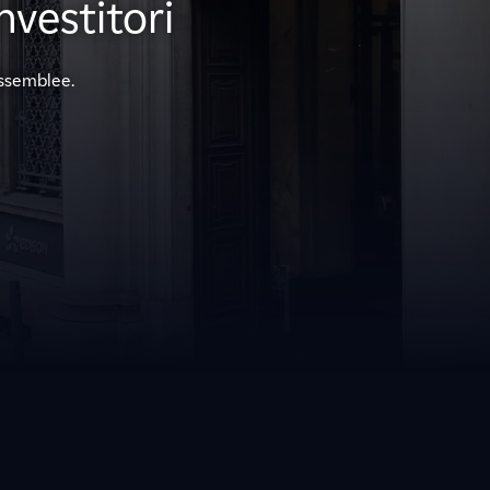
vestitori
Assemblee.