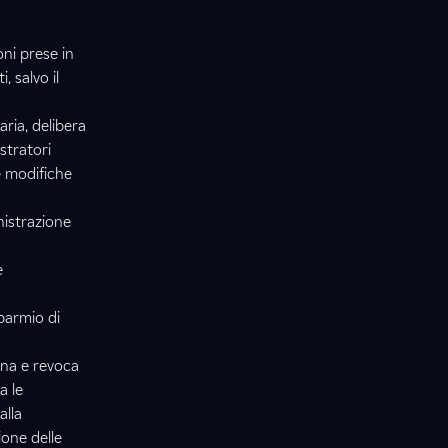
oni prese in
, salvo il
aria, delibera
stratori
le modifiche
nistrazione
e
sparmio di
ina e revoca
a le
alla
ione delle