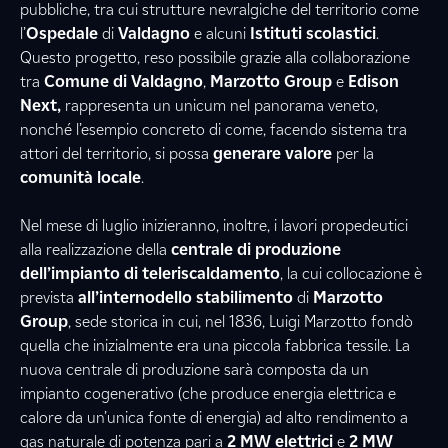
pubbliche, tra cui strutture nevralgiche del territorio come
l’
Ospedale
di
Valdagno
e alcuni
Istituti scolastici
.
Questo progetto, reso possibile grazie alla collaborazione
tra
Comune di Valdagno
,
Marzotto Group
e
Edison
Next,
rappresenta un unicum nel panorama veneto,
nonché l’esempio concreto di come, facendo sistema tra
attori del territorio, si possa
generare valore
per la
comunità locale
.
Nel mese di luglio inizieranno, inoltre, i lavori propedeutici
alla realizzazione della
centrale di produzione
dell’impianto di teleriscaldamento
, la cui collocazione è
prevista
all’internodello stabilimento
di
Marzotto
Group
, sede storica in cui, nel 1836, Luigi Marzotto fondò
quella che inizialmente era una piccola fabbrica tessile. La
nuova centrale di produzione sarà composta da un
impianto cogenerativo (che produce energia elettrica e
calore da un’unica fonte di energia) ad alto rendimento a
gas naturale di potenza pari a
2 MW elettrici
e
2 MW