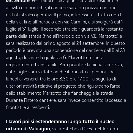
settembre
. Per limitare i disagi per cittadini, residenti e
attività economiche, il cantiere sarà organizzato in due
distinti stralci operativi. Il primo, interesserà il tratto nord
della via, fino all’incrocio con via Carmini, e si svolgerà dal 1
luglio al 31 luglio. Il secondo stralcio riguarderà la restante
parte della strada (fino all'incrocio con via V.E. Marzotto) e
sarà realizzato dal primo agosto al 24 settembre. In questo
periodo è prevista una sospensione del cantiere dall'8 al 23
agosto, durante la quale via G. Marzotto tornerà
regolarmente transitabile. Per garantire la piena sicurezza,
dal 7 luglio sarà vietato anche il transito ai pedoni - dal
lunedì al venerdì tra le ore 8.30 e le 17.00 - a seguito di
ulteriori attività relative al progetto che riguardano l'area
dello stabilimento Marzotto che fiancheggia la strada.
Durante l'intero cantiere, sarà invece consentito l'accesso a
frontisti e ai residenti.
I lavori poi si estenderanno lungo tutto il nucleo
urbano di Valdagno
, sia a Est che a Ovest del Torrente