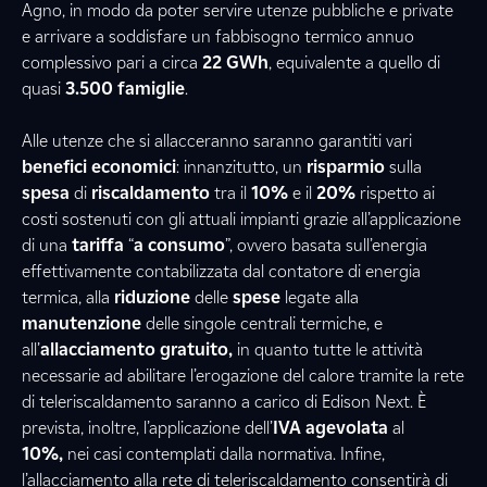
Agno, in modo da poter servire utenze pubbliche e private
e arrivare a soddisfare un fabbisogno termico annuo
complessivo pari a circa
22 GWh
, equivalente a quello di
quasi
3.500 famiglie
.
Alle utenze che si allacceranno saranno garantiti vari
benefici economici
: innanzitutto, un
risparmio
sulla
spesa
di
riscaldamento
tra il
10%
e il
20%
rispetto ai
costi sostenuti con gli attuali impianti grazie all’applicazione
di una
tariffa
“
a consumo
”, ovvero basata sull’energia
effettivamente contabilizzata dal contatore di energia
termica, alla
riduzione
delle
spese
legate alla
manutenzione
delle singole centrali termiche, e
all’
allacciamento gratuito,
in quanto tutte le attività
necessarie ad abilitare l’erogazione del calore tramite la rete
di teleriscaldamento saranno a carico di Edison Next. È
prevista, inoltre, l’applicazione dell’
IVA agevolata
al
10%,
nei casi contemplati dalla normativa. Infine,
l’allacciamento alla rete di teleriscaldamento consentirà di