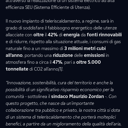
attraverso la realizzazione di un sistema elettrico ad alta
efficienza SEU (Sistema Efficiente di Utenza).
Il nuovo impianto di teleriscaldamento, a regime, sarà in
grado di soddisfare il fabbisogno energetico delle utenze
allacciate con
oltre
il
42%
di
energia
da
fonti rinnovabili
e di ridurre, rispetto alla situazione attuale, i consumi di gas
naturale fino a un massimo di
3 milioni metri cubi
all’anno
, portando una
riduzione
delle
emissioni
in
atmosfera fino a circa il
47%
, pari a
oltre 5.000
tonnellate
di CO2 all’anno
[1]
.
“Innovazione, sostenibilità, cura del territorio e anche la
possibilità di un significativo risparmio economico per la
comunità
- sottolinea il
sindaco Maurizio Zordan
-.
Con
questo progetto, che nasce da un'importante
collaborazione tra pubblico e privato, la nostra città si dota
di un sistema di teleriscaldamento che porterà molteplici
benefici, a partire da un miglioramento della qualità dell'aria,