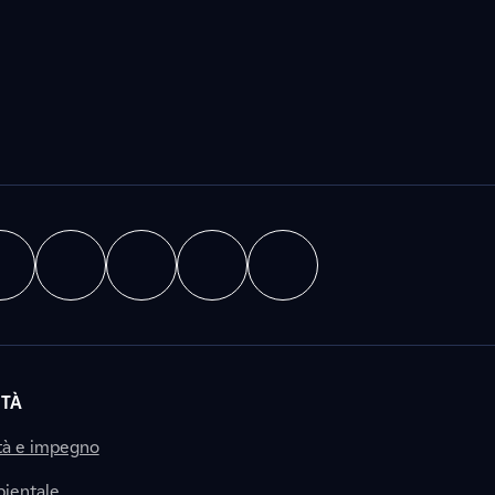
ITÀ
tà e impegno
ientale