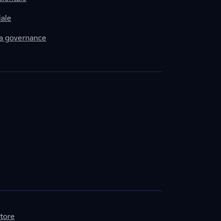
ale
la governance
itore