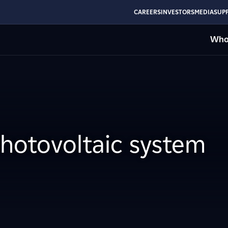
CAREERS
INVESTORS
MEDIA
SUPP
Who
hotovoltaic system