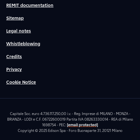
REMIT documentation
Sitemap
Legal notes
Whistleblowing
Credits
Privacy
Cookie Notice
Capitale Soc. euro 4.736.117.250,00 i.v. - Reg. Imprese di MILANO - MONZA -
BRIANZA - LODI e C.F. 06722600019 Partita IVA 08263330014 - REA di Milano
1698754 - PEC:
[email protected]
Copyright © 2025 Edison Spa - Foro Buonaparte 31, 20121 Milano