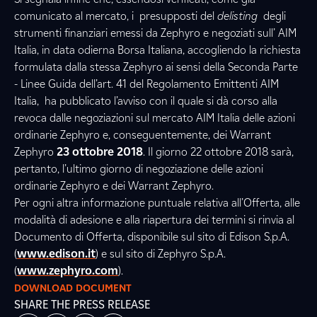
comunicato al mercato, i presupposti del
delisting
degli
strumenti finanziari emessi da Zephyro e negoziati sull’ AIM
Italia, in data odierna Borsa Italiana, accogliendo la richiesta
formulata dalla stessa Zephyro ai sensi della Seconda Parte
- Linee Guida dell’art. 41 del Regolamento Emittenti AIM
Italia, ha pubblicato l’avviso con il quale si dà corso al
la
revoca dalle negoziazioni sul mercato AIM Italia delle azioni
ordinarie Zephyro e, conseguentemente, dei Warrant
Zephyro
23 ottobre 2018
. Il giorno 22 ottobre 2018 sarà,
pertanto, l’ultimo giorno di negoziazione delle azioni
ordinarie Zephyro e dei Warrant Zephyro.
Per ogni altra informazione puntuale relativa all’Offerta, alle
modalità di adesione e alla riapertura dei termini si rinvia al
Documento di Offerta, disponibile sul sito di Edison S.p.A.
(
www.edison.it
) e sul sito di Zephyro S.p.A.
(
www.zephyro.com
).
DOWNLOAD DOCUMENT
SHARE THE PRESS RELEASE