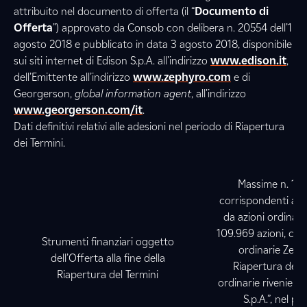
attribuito nel documento di offerta (il “
Documento di
Offerta
”) approvato da Consob con delibera n. 20554 dell’1
agosto 2018 e pubblicato in data 3 agosto 2018, disponibile
sui siti internet di Edison S.p.A. all’indirizzo
www.edison.it
,
dell’Emittente all’indirizzo
www.zephyro.com
e di
Georgerson,
global information agent
, all’indirizzo
www.georgerson.com/it
.
Dati definitivi relativi alle adesioni nel periodo di Riapertura
dei Termini.
Massime n. 129
corrispondenti al
da azioni ordinarie
109.969 azioni, corr
Strumenti finanziari oggetto
ordinarie Zephy
dell’Offerta alla fine della
Riapertura del Te
Riapertura del Termini
ordinarie rivenient
S.p.A.”, nel p