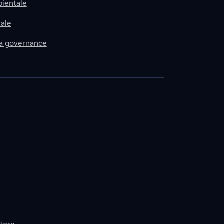
ientale
ale
la governance