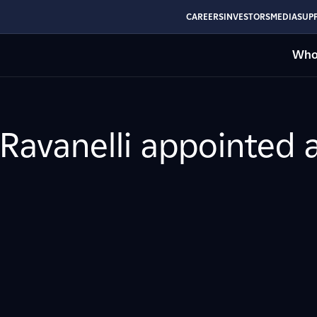
CAREERS
INVESTORS
MEDIA
SUPP
Who
 Ravanelli appointed 