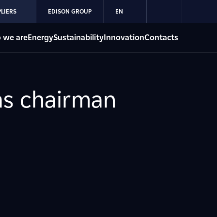
LIERS
EDISON GROUP
EN
 we are
Energy
Sustainability
Innovation
Contacts
as chairman