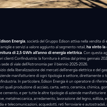
dison Energia
, società del Gruppo Edison attiva nella vendita di 
famiglie e servizi a valore aggiunto al segmento retail,
ha vinto la 
nitura di 2,5 GWh all’anno di energia elettrica
. Con questa a
i clienti Confindustria: la fornitura è attiva dal primo gennaio 202
 sede di viale dell’Astronomia per il biennio 2025-2026.
nizio della liberalizzazione dei mercati dell’energia elettrica e del ga
 aziende manifatturiere di ogni tipologia e settore, direttamente o t
ndustria. In particolare, Edison Energia è un operatore di riferim
ori quali produzione di acciaio, carta, vetro, ceramica, chimica, g
e e cemento, e per tutte le altre tipologie di aziende manifatturiere
e, metalmeccanica, arredamento, lavorazione del legno, edilizia, ecc
a e telecomunicazioni, acquedotti, reti ferroviarie e autostradali, 