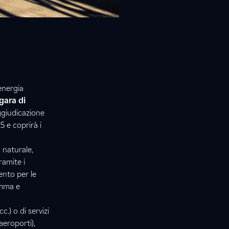
energia
gara di
ggiudicazione
5 e coprirà i
s naturale,
ramite i
ento per le
omma e
.) o di servizi
aeroporti),