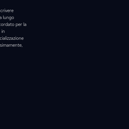
scrivere
 a lungo
cordato per la
 in
cializzazione
ossimamente,