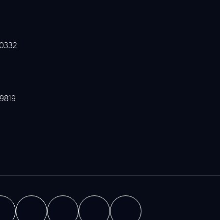
00332
49819