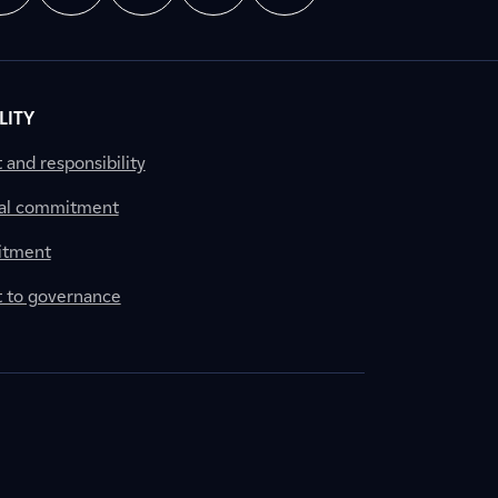
LITY
nd responsibility
al commitment
itment
to governance