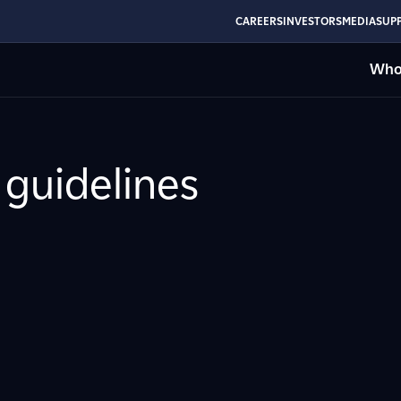
CAREERS
INVESTORS
MEDIA
SUPP
Who
 guidelines