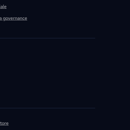
ale
la governance
itore